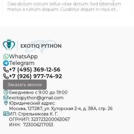
Cras dictum rutrum tellus vitae dictum. Sed bibendum
metus a rutrum aliquam. Curabitur aliquet in risus et
cursus. Ut a posuere dolor. Curabitur sagittis pharetra est
et laore…
WhatsApp
Telegram
+7 (495) 369-12-56
+7 (926) 977-74-92
Заказать звонок
Ежедневно с 9:00 до 19:00
exotiqpython@gmail.com
Юридический адрес:
Москва, 127287, ул. Хуторская 2-я, д. 38А, стр. 26
ИП: Стрельникова К. Г.
ОГРНИП: 323723200063067
ИНН: 723006217053