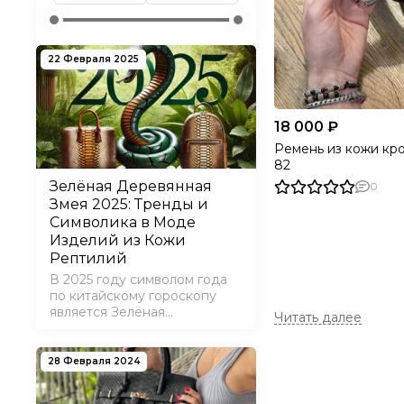
22 Февраля 2025
18 000 ₽
Ремень из кожи кр
82
Зелёная Деревянная
0
Змея 2025: Тренды и
Символика в Моде
Изделий из Кожи
Рептилий
В 2025 году символом года
по китайскому гороскопу
является Зелёная
Добро пожаловать в
Деревянная Змея, которая
дополнение к ваше
принесёт с собой новые
тренды и символические
28 Февраля 2024
Наши ремни из кож
значения, влияющие на моду,
они не только при
стиль и выбор аксессуаров.