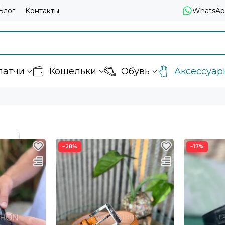
Блог
Контакты
WhatsAp
латчи
Кошельки
Обувь
Аксессуар
−28%
−17%