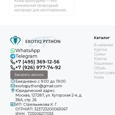
Кожа крокодила — это
уникальный природный
материал для изготовления
элитной одежды и
аксессуаров. Такие вещи
никогда не выходят из моды,
подчёркивая статус своего
обладателя. Приобретая
эксклюзивный товар,
Каталог
покупатель делает н…
В наличии
Куртки
WhatsApp
Сумки
Telegram
Клатчи
+7 (495) 369-12-56
Кошельки
+7 (926) 977-74-92
Обувь
Аксессуар
Заказать звонок
Кожа
Ежедневно с 9:00 до 19:00
exotiqpython@gmail.com
Юридический адрес:
Москва, 127287, ул. Хуторская 2-я, д.
38А, стр. 26
ИП: Стрельникова К. Г.
ОГРНИП: 323723200063067
ИНН: 723006217053