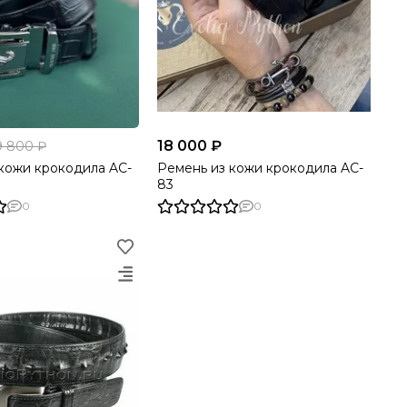
18 000 ₽
9 800 ₽
кожи крокодила AC-
Ремень из кожи крокодила AC-
83
0
0