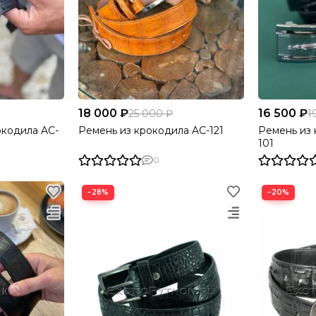
18 000 ₽
16 500 ₽
25 000 ₽
1
окодила AC-
Ремень из крокодила AC-121
Ремень из 
101
0
−28%
−20%