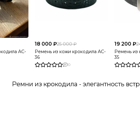
18 000 ₽
19 200 ₽
25 000 ₽
2
окодила AC-
Ремень из кожи крокодила AC-
Ремень из 
36
35
0
Ремни из крокодила - элегантность встр
 нашу коллекцию ремней из кожи крокодила — здесь элегант
му стилю.
и крокодила — это воплощение роскоши и утонченности. Из
влекают взгляд своим изысканным внешним видом, но и обещ