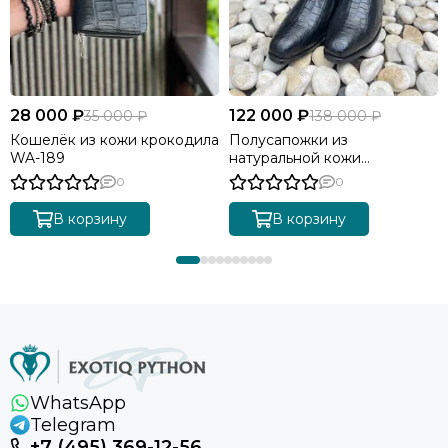
28 000 ₽
122 000 ₽
35 000 ₽
138 000 ₽
Кошелёк из кожи крокодила
Полусапожки из
WA-189
натуральной кожи
крокодила SH-174
0
0
В корзину
В корзину
WhatsApp
Telegram
+7 (495) 369-12-56