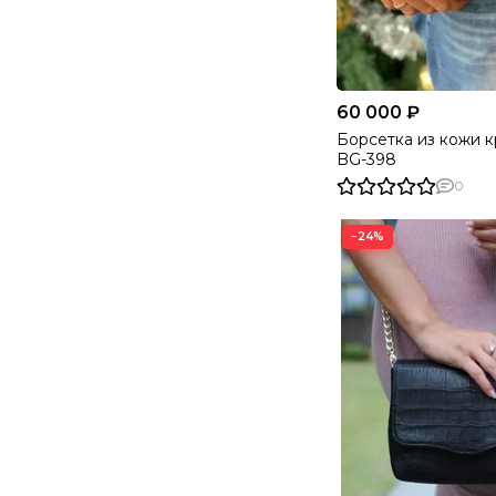
подчёркивая статус своего
обладателя. Приобретая
эксклюзивный товар,
покупатель делает н…
60 000 ₽
Борсетка из кожи 
BG-398
0
−24%