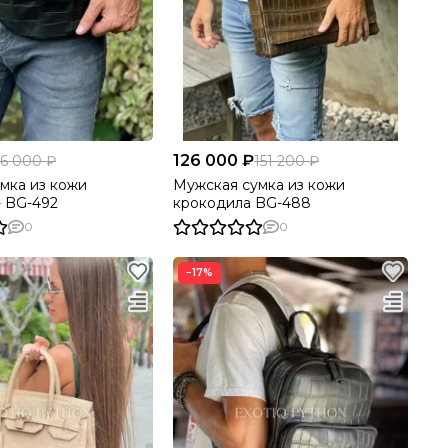
126 000 ₽
6 000 ₽
151 200 ₽
мка из кожи
Мужская сумка из кожи
- BG-492
крокодила BG-488
0
0
−17%