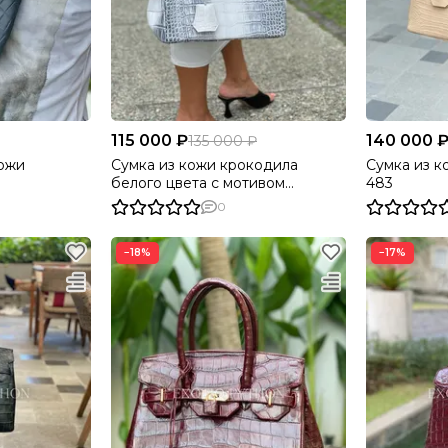
115 000 ₽
140 000 
135 000 ₽
кожи
Сумка из кожи крокодила
Сумка из к
белого цвета с мотивом
483
Гималаи BG-474
0
−18%
−17%