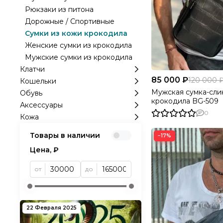
Рюкзаки из питона
Дорожные / Спортивные
Сумки из кожи крокодила
Женские сумки из крокодила
Мужские сумки из крокодила
Клатчи
85 000 ₽
120 000 
Кошельки
Мужская сумка-слин
Обувь
крокодила BG-509
Аксессуары
0
Кожа
Товары в наличии
−17%
Цена, ₽
от
до
22 Февраля 2025