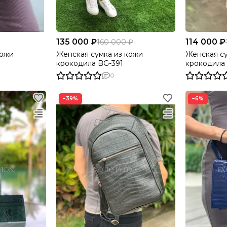
135 000 ₽
114 000 ₽
160 000 ₽
кожи
Женская сумка из кожи
Женская су
крокодила BG-391
крокодила
0
−39%
−6%