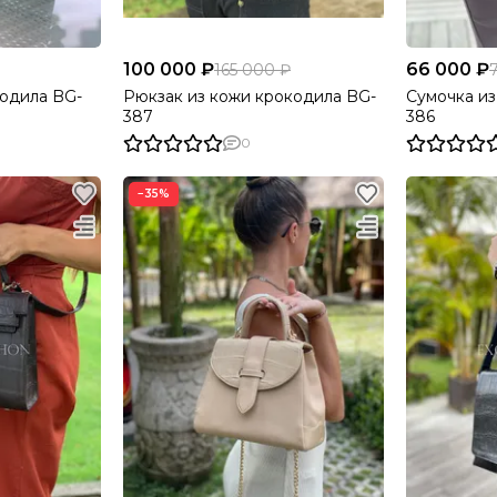
100 000 ₽
66 000 ₽
165 000 ₽
кодила BG-
Рюкзак из кожи крокодила BG-
Сумочка из
387
386
0
−35%