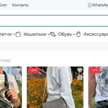
Блог
Контакты
WhatsAp
латчи
Кошельки
Обувь
Аксессуар
−25%
−17%