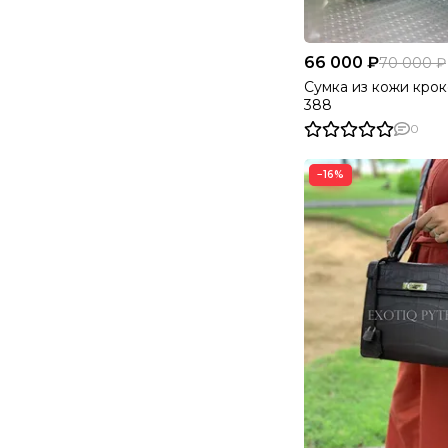
66 000 ₽
70 000 ₽
Сумка из кожи кро
388
0
−16%