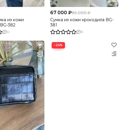
67 000 ₽
85 000 ₽
ка из кожи
Сумка из кожи крокодила BG-
 BG-382
381
0
0
−24%