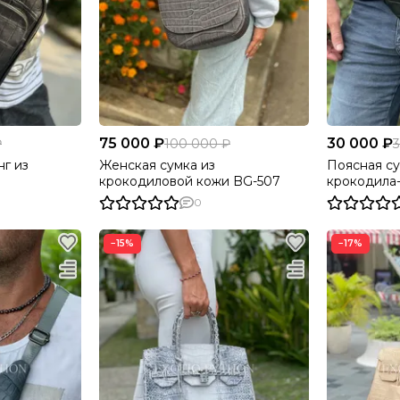
75 000 ₽
30 000 ₽
₽
100 000 ₽
3
г из
Женская сумка из
Поясная су
крокодиловой кожи BG-507
крокодила
0
−15%
−17%