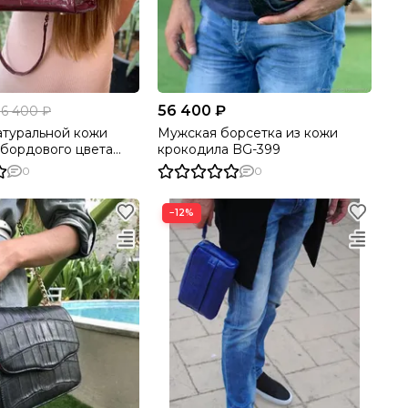
56 400 ₽
6 400 ₽
атуральной кожи
Мужская борсетка из кожи
 бордового цвета
крокодила BG-399
0
0
−12%