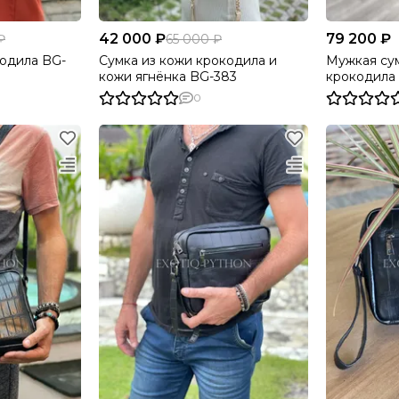
42 000 ₽
79 200 ₽
₽
65 000 ₽
кодила BG-
Сумка из кожи крокодила и
Мужкая сум
кожи ягнёнка BG-383
крокодила
0