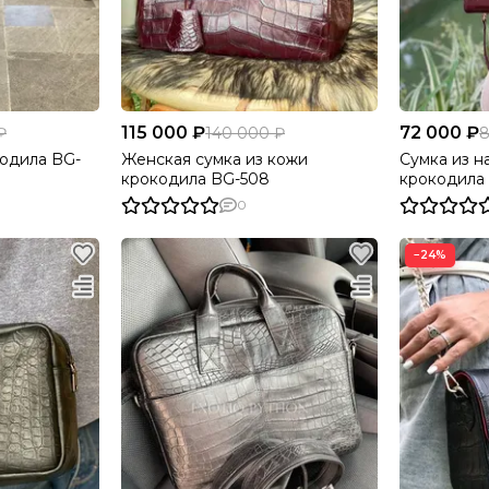
115 000 ₽
72 000 ₽
₽
140 000 ₽
8
кодила BG-
Женская сумка из кожи
Сумка из н
крокодила BG-508
крокодила
BG-420
0
−24%