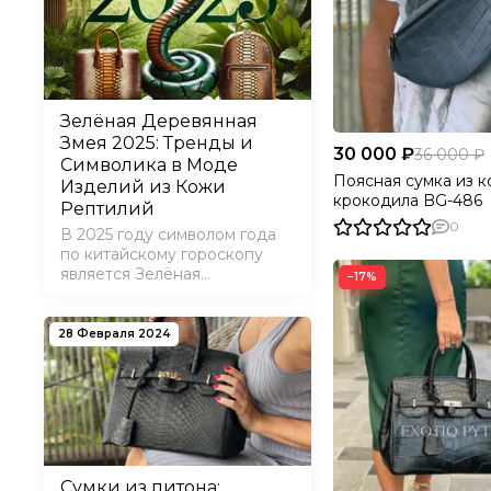
Зелёная Деревянная
Змея 2025: Тренды и
30 000 ₽
36 000 ₽
Символика в Моде
Поясная сумка из 
Изделий из Кожи
крокодила BG-486
Рептилий
0
В 2025 году символом года
по китайскому гороскопу
является Зелёная
−17%
Деревянная Змея, которая
принесёт с собой новые
тренды и символические
28 Февраля 2024
значения, влияющие на моду,
стиль и выбор аксессуаров.
Змея олицетворяет
мудрость, элегантност…
Сумки из питона: