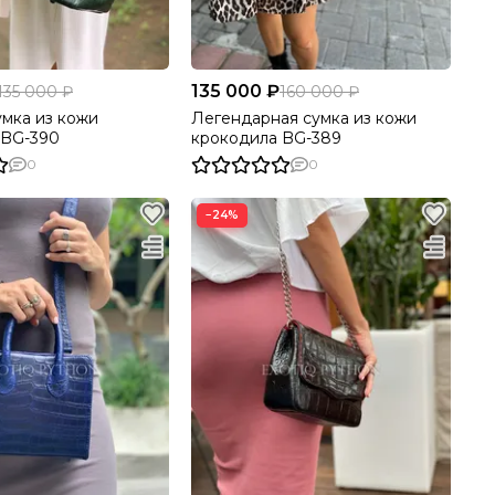
135 000 ₽
135 000 ₽
160 000 ₽
мка из кожи
Легендарная сумка из кожи
 BG-390
крокодила BG-389
0
0
−24%