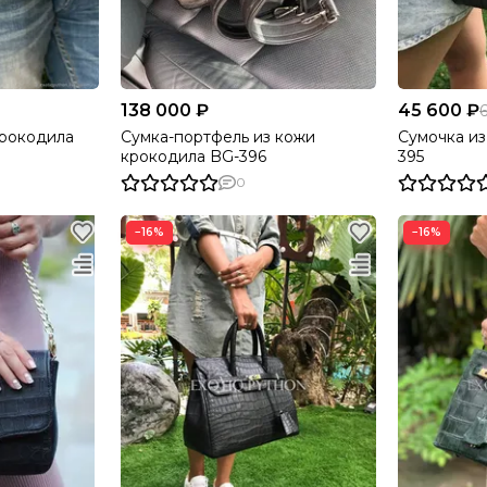
138 000 ₽
45 600 ₽
крокодила
Сумка-портфель из кожи
Сумочка из
крокодила BG-396
395
0
−16%
−16%