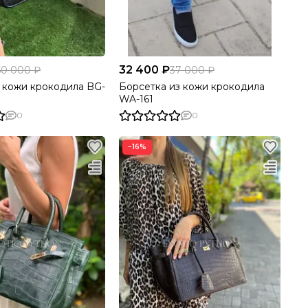
32 400 ₽
60 000 ₽
37 000 ₽
 кожи крокодила BG-
Борсетка из кожи крокодила
WA-161
0
0
−16%