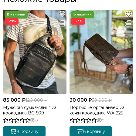
−29%
−23%
85 000 ₽
30 000 ₽
120 000 ₽
39 000 ₽
Мужская сумка-слинг из
Портмоне органайзер из
крокодила BG-509
кожи крокодила WA-225
0
0
В корзину
В корзину