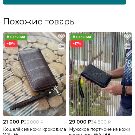
Похожие товары
−19%
−17%
21 000 ₽
29 000 ₽
26 000 ₽
34 800 ₽
Кошелёк из кожи крокодила
Мужское портмоне из кожи
WA-156
крокодила WA-188