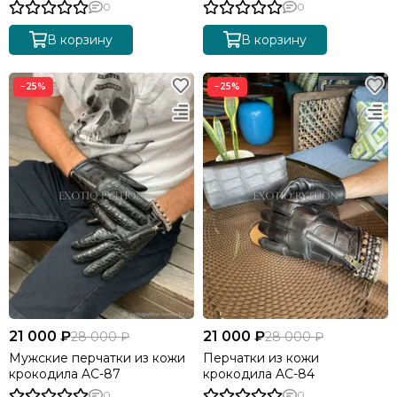
0
0
В корзину
В корзину
−25%
−25%
21 000 ₽
21 000 ₽
28 000 ₽
28 000 ₽
Мужские перчатки из кожи
Перчатки из кожи
крокодила AC-87
крокодила AC-84
0
0