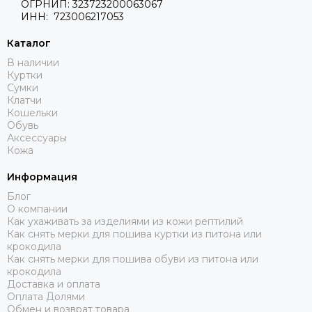
ОГРНИП: 323723200063067
Каждый образец пары перчаток не имеет себе подобных,
ИНН: 723006217053
ведь кожа рептилий отличается по характерному рисунку
и фактуре узоров. Специальные технологии обработки
Каталог
позволяют коже сохранить мягкость и дают ей прочность
В наличии
в носке. Современные методы окрашивания придают
Куртки
коже питона любой оттенок, чтобы Вы могли максимально
Сумки
точно подобрать перчатки под цвет одежды или свои
Клатчи
предпочтения.
Кошельки
Обувь
Мы предлагаем перчатки для женщин из качественной
Аксессуары
натуральной кожи питона для разных сезонов. В нашем
Кожа
каталоге Вы можете выбрать модель нужного размера и
оттенка. Привлекательные цены приятно Вас порадуют.
Информация
Блог
О компании
Как ухаживать за изделиями из кожи рептилий
Как снять мерки для пошива куртки из питона или
крокодила
Как снять мерки для пошива обуви из питона или
крокодила
Доставка и оплата
Оплата Долями
Обмен и возврат товара