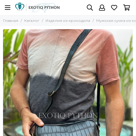
Главная
Каталог
Изделия из крокодила
Мужская сумка из к