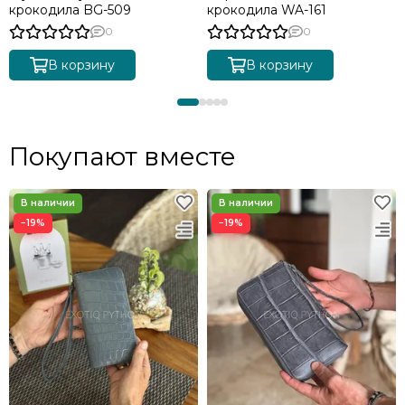
крокодила BG-509
крокодила WA-161
0
0
В корзину
В корзину
Покупают вместе
−19%
−19%