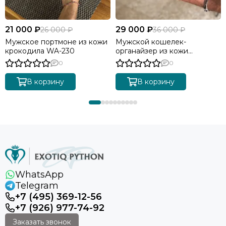
21 000 ₽
29 000 ₽
26 000 ₽
36 000 ₽
Мужское портмоне из кожи
Мужской кошелек-
крокодила WA-230
органайзер из кожи
крокодила WA-234
0
0
В корзину
В корзину
WhatsApp
Telegram
+7 (495) 369-12-56
+7 (926) 977-74-92
Заказать звонок