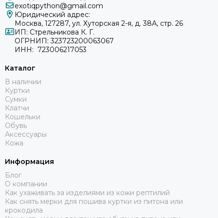
exotiqpython@gmail.com
Юридический адрес:
Москва, 127287, ул. Хуторская 2-я, д. 38А, стр. 26
ИП: Стрельникова К. Г.
ОГРНИП: 323723200063067
ИНН: 723006217053
Каталог
В наличии
Куртки
Сумки
Клатчи
Кошельки
Обувь
Аксессуары
Кожа
Информация
Блог
О компании
Как ухаживать за изделиями из кожи рептилий
Как снять мерки для пошива куртки из питона или
крокодила