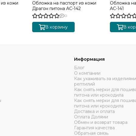
 из кожи
Обложка на паспорт из кожи
Обложка на
Драгон питона AC-142
AC-141
0
В корзину
В кор
Информация
Блог
О компании
Как ухаживать за изделиями
рептилий
Как снять мерки для пошива
питона или крокодила
ы
Как снять мерки для пошив
питона или крокодила
Доставка и оплата
Оплата Долями
Обмен и возврат товара
Гарантия качества
Обратная связь