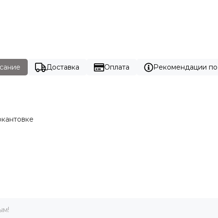
сание
Доставка
Оплата
Рекомендации по
окантовке
ым!