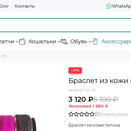
Блог
Контакты
WhatsAp
латчи
Кошельки
Обувь
Аксессуар
-15
−39%
Браслет из кожи 
Артикул:
AC-15
3 120 ₽
5 100 ₽
Экономия
1 980 ₽
Оставить отзыв
Браслет из кожи питона