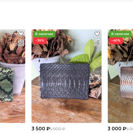
−36%
−40%
3 500 ₽
3 000 ₽
5 500 ₽
5 