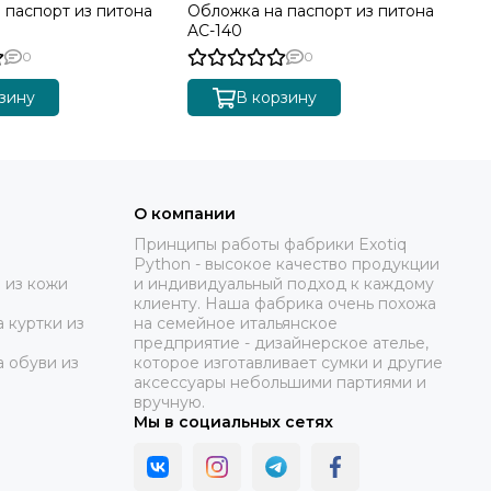
 паспорт из питона
Обложка на паспорт из питона
Об
AC-140
AC
0
0
зину
В корзину
О компании
Принципы работы фабрики Exotiq
Python - высокое качество продукции
 из кожи
и индивидуальный подход к каждому
клиенту. Наша фабрика очень похожа
 куртки из
на семейное итальянское
предприятие - дизайнерское ателье,
а обуви из
которое изготавливает сумки и другие
аксессуары небольшими партиями и
вручную.
Мы в социальных сетях