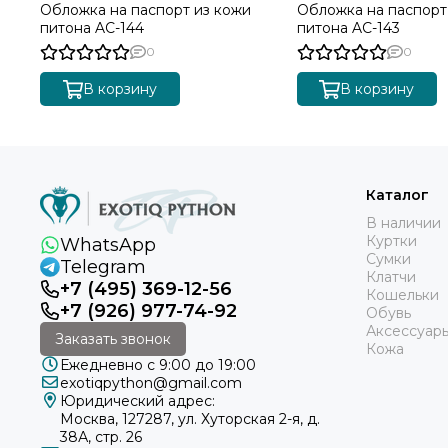
Обложка на паспорт из кожи
Обложка на паспорт
питона AC-144
питона AC-143
0
0
В корзину
В корзину
Каталог
В наличии
Куртки
WhatsApp
Сумки
Telegram
Клатчи
+7 (495) 369-12-56
Кошельки
+7 (926) 977-74-92
Обувь
Аксессуар
Заказать звонок
Кожа
Ежедневно с 9:00 до 19:00
exotiqpython@gmail.com
Юридический адрес:
Москва, 127287, ул. Хуторская 2-я, д.
38А, стр. 26