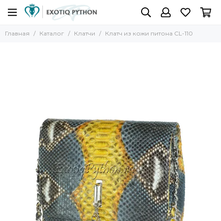
Главная
Каталог
Клатчи
Клатч из кожи питона CL-110