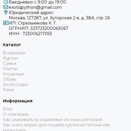
Ежедневно с 9:00 до 19:00
exotiqpython@gmail.com
Юридический адрес:
Москва, 127287, ул. Хуторская 2-я, д. 38А, стр. 26
ИП: Стрельникова К. Г.
ОГРНИП: 323723200063067
ИНН: 723006217053
Каталог
В наличии
Куртки
Сумки
Клатчи
Кошельки
Обувь
Аксессуары
Кожа
Информация
Блог
О компании
Как ухаживать за изделиями из кожи рептилий
Как снять мерки для пошива куртки из питона или
крокодила