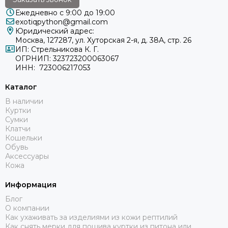
Ежедневно с 9:00 до 19:00
exotiqpython@gmail.com
Юридический адрес:
Москва, 127287, ул. Хуторская 2-я, д. 38А, стр. 26
ИП: Стрельникова К. Г.
ОГРНИП: 323723200063067
ИНН: 723006217053
Каталог
В наличии
Куртки
Сумки
Клатчи
Кошельки
Обувь
Аксессуары
Кожа
Информация
Блог
О компании
Как ухаживать за изделиями из кожи рептилий
Как снять мерки для пошива куртки из питона или