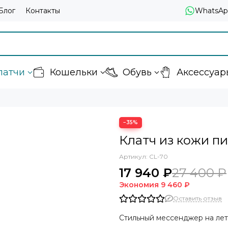
Блог
Контакты
WhatsAp
латчи
Кошельки
Обувь
Аксессуар
−35%
Клатч из кожи п
Артикул:
CL-70
17 940 ₽
27 400 ₽
Экономия
9 460 ₽
Оставить отзыв
Стильный мессенджер на лет