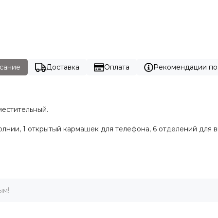
сание
Доставка
Оплата
Рекомендации по
местительный.
молнии, 1 открытый кармашек для телефона, 6 отделений для в
ым!