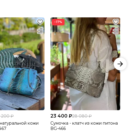
−17%
−
23 400 ₽
20
9 200 ₽
28 080 ₽
 натуральной кожи
Сумочка - клатч из кожи питона
Су
467
BG-466