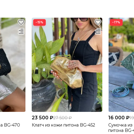
−15%
−17%
23 500 ₽
16 000 ₽
27 500 ₽
1
на BG-470
Клатч из кожи питона BG-452
Сумочка из
питона BG-