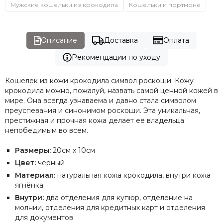
Мужские кошельки из крокодила
Кошельки и портмоне
Описание
Доставка
Оплата
Рекомендации по уходу
Кошелек из кожи крокодила символ роскоши.
Кожу
крокодила можно, пожалуй, назвать самой ценной кожей в
мире. Она всегда узнаваема и давно стала символом
преуспевания и синонимом роскоши. Эта уникальная,
престижная и прочная кожа делает ее владельца
непобедимым во всем.
Размеры:
20см х 10см
Цвет:
черный
Материал:
натуральная кожа крокодила, внутри кожа
ягнёнка
Внутри:
два отделения для купюр, отделение на
молнии, отделения для кредитных карт и отделения
для документов