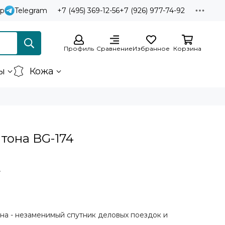
p
Telegram
+7 (495) 369-12-56
+7 (926) 977-74-92
Профиль
Сравнение
Избранное
Корзина
ы
Кожа
тона BG-174
₽
она - незаменимый спутник деловых поездок и