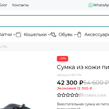
Блог
Контакты
WhatsAp
латчи
Кошельки
Обувь
Аксессуар
G-174
−23%
Сумка из кожи пи
Артикул:
BG-174
42 300 ₽
54 600 
Экономия
12 300 ₽
Оставить отзыв
Вместительная сумка из пит