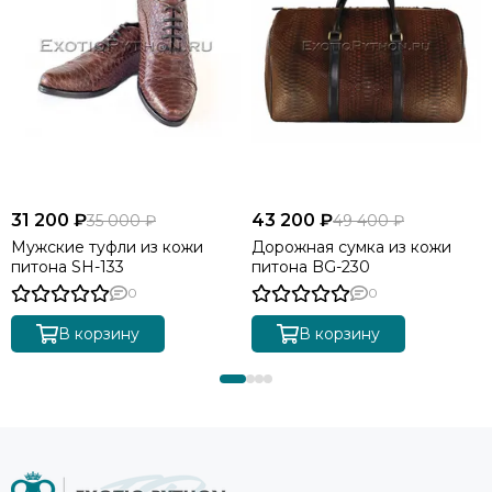
31 200 ₽
43 200 ₽
35 000 ₽
49 400 ₽
Мужские туфли из кожи
Дорожная сумка из кожи
питона SH-133
питона BG-230
0
0
В корзину
В корзину