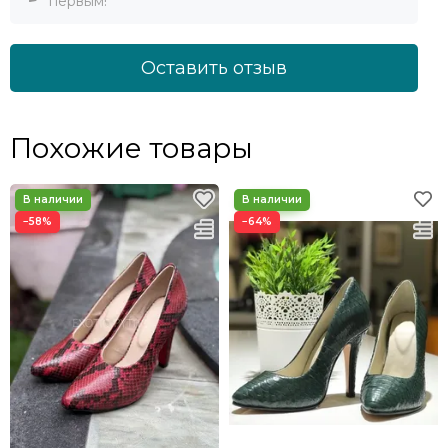
первым!
Оставить отзыв
Похожие товары
−58%
−64%