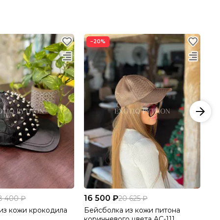
−20%
16 500 ₽
15
8 400 ₽
20 625 ₽
из кожи крокодила
Бейсболка из кожи питона
Бе
коричневого цвета AC-111
95