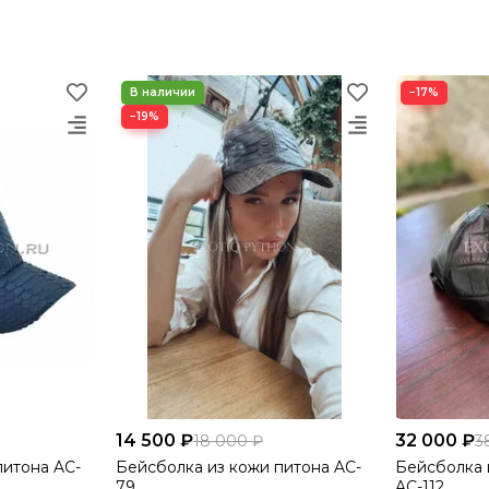
−17%
−19%
14 500 ₽
32 000 ₽
18 000 ₽
3
питона AC-
Бейсболка из кожи питона AC-
Бейсболка 
79
AC-112