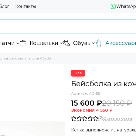
Блог
Контакты
WhatsAp
латчи
Кошельки
Обувь
Аксессуар
лка из кожи питона AC-58
−23%
Бейсболка из ко
Артикул:
AC-58
15 600 ₽
20 150 ₽
Экономия
4 550 ₽
Оставить отзыв
Кепка выполнена из натурал