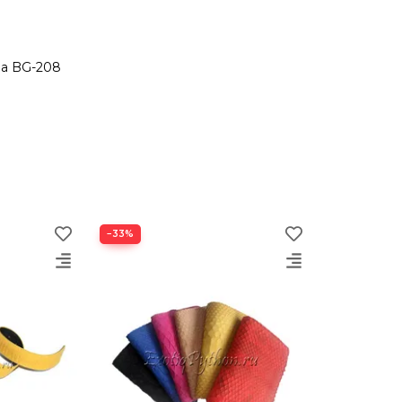
на BG-208
−33%