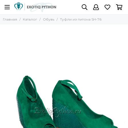
Главная
Каталог
Обувь
Туфли из питона SH-76