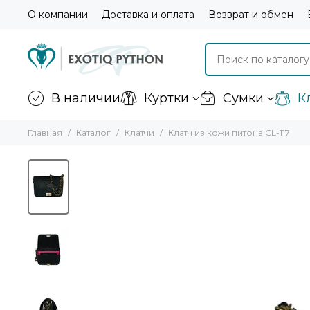
О компании
Доставка и оплата
Возврат и обмен
В наличии
Куртки
Сумки
К
Главная
Каталог
Клатчи
Клатч из кожи питона CL-117