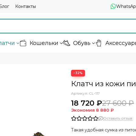
Блог
Контакты
WhatsAp
латчи
Кошельки
Обувь
Аксессуар
−32%
Клатч из кожи пи
Артикул:
CL-117
18 720 ₽
27 600 ₽
Экономия
8 880 ₽
Оставить отзыв
Такая удобная сумка из пит