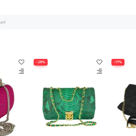
ым!
−28%
−17%