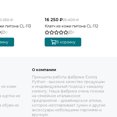
16 250 ₽
17
0 250 ₽
25 400 ₽
жи питона CL-113
Клатч из кожи питона CL-112
Кл
0
0
зину
В корзину
О компании
Принципы работы фабрики Exotiq
Python - высокое качество продукции
 из кожи
и индивидуальный подход к каждому
клиенту. Наша фабрика очень похожа
 куртки из
на семейное итальянское
предприятие - дизайнерское ателье,
а обуви из
которое изготавливает сумки и другие
аксессуары небольшими партиями и
вручную.