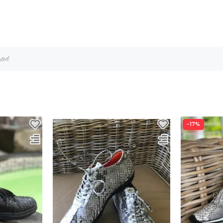
ым!
−17%