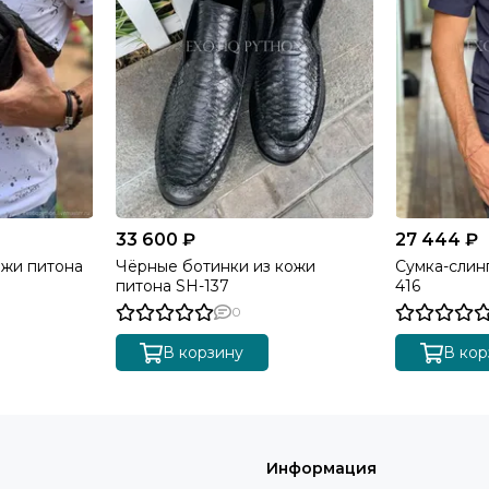
33 600 ₽
27 444 ₽
ожи питона
Чёрные ботинки из кожи
Сумка-слин
питона SH-137
416
0
В корзину
В кор
Информация