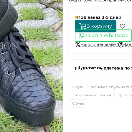
будут сочетаться практичес
Под заказ 3-5 дней
В корзину
Заказ в WhatsApp
Нашли дешевле?
Зад
4 платежа по 
Обувь
Женская обувь из пи
Женская коллекция
Кроссо
Обувь