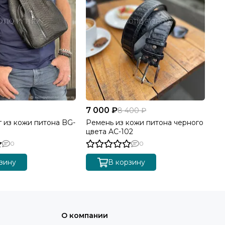
7 000 ₽
8 400 ₽
г из кожи питона BG-
Ремень из кожи питона черного
цвета AC-102
0
0
зину
В корзину
О компании