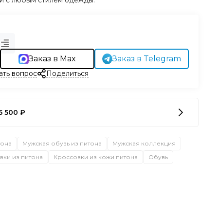
ки с любым стилем одежды.
Заказ в Max
Заказ в Telegram
ать вопрос
Поделиться
5 500 ₽
тона
Мужская обувь из питона
Мужская коллекция
вки из питона
Кроссовки из кожи питона
Обувь