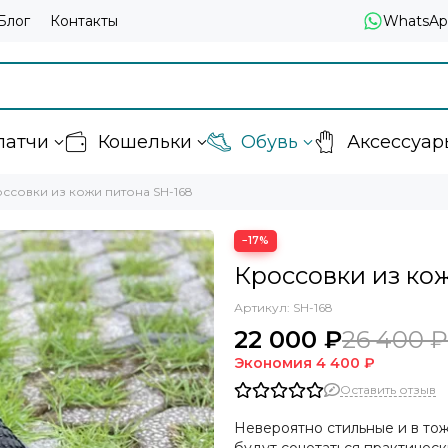
Блог
Контакты
WhatsAp
латчи
Кошельки
Обувь
Аксессуар
ссовки из кожи питона SH-168
−17%
Кроссовки из ко
Артикул:
SH-168
22 000 ₽
26 400 ₽
Экономия
4 400 ₽
Оставить отзыв
Невероятно стильные и в тож