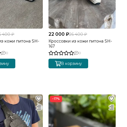
22 000 ₽
25
6 400 ₽
26 400 ₽
из кожи питона SH-
Кроссовки из кожи питона SH-
Ке
167
0
0
зину
В корзину
−17%