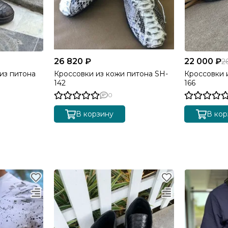
26 820 ₽
22 000 ₽
2
из питона
Кроссовки из кожи питона SH-
Кроссовки 
142
166
0
В корзину
В кор