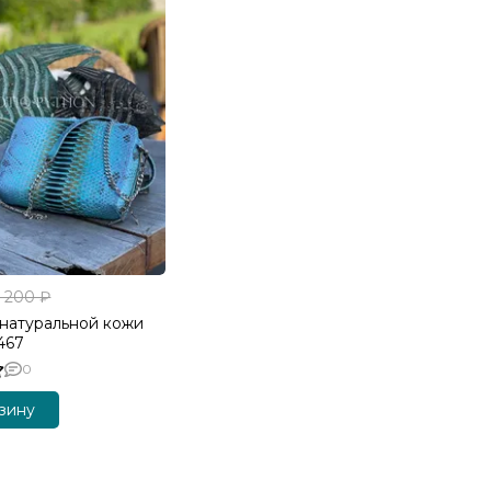
9 200 ₽
 натуральной кожи
467
0
зину