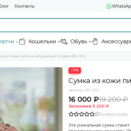
Блог
Контакты
WhatsAp
латчи
Кошельки
Обувь
Аксессуар
ка из кожи питона натурального цвета BG-502
−17%
Сумка из кожи п
Артикул:
BG-502
16 000 ₽
19 200 ₽
Экономия
3 200 ₽
Оставить отзыв
Эта уникальная сумка станет