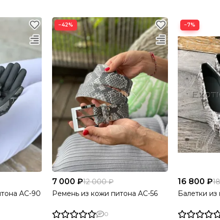
−42%
−7%
7 000 ₽
16 800 ₽
12 000 ₽
1
итона AC-90
Ремень из кожи питона AC-56
Балетки из
0