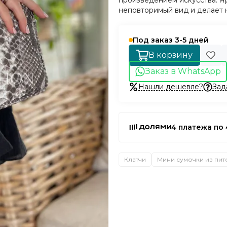
произведением искусства. Я
неповторимый вид и делает 
Под заказ 3-5 дней
В корзину
Заказ в WhatsApp
Нашли дешевле?
Зад
4 платежа по 
Клатчи
Мини сумочки из пит