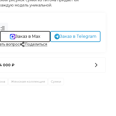
ркий рисунок сумки из питона придает ей
каждую модель уникальной.
Заказ в Max
Заказ в Telegram
ать вопрос
Поделиться
4 000 ₽
она
Женская коллекция
Сумки