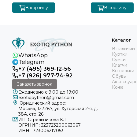
В корзину
В корзину
Каталог
В наличии
Куртки
WhatsApp
Сумки
Telegram
Клатчи
+7 (495) 369-12-56
Кошельки
+7 (926) 977-74-92
Обувь
Аксессуар
Заказать звонок
Кожа
Ежедневно с 9:00 до 19:00
exotiqpython@gmail.com
Юридический адрес:
Москва, 127287, ул. Хуторская 2-я, д.
38А, стр. 26
ИП: Стрельникова К. Г.
ОГРНИП: 323723200063067
ИНН: 723006217053