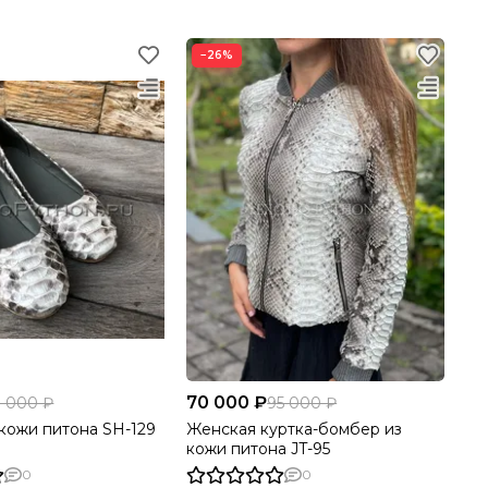
−26%
70 000 ₽
8 000 ₽
95 000 ₽
 кожи питона SH-129
Женская куртка-бомбер из
кожи питона JT-95
0
0