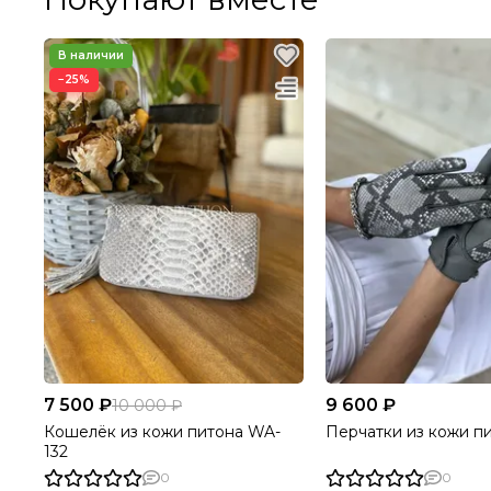
−25%
7 500 ₽
9 600 ₽
10 000 ₽
Кошелёк из кожи питона WA-
Перчатки из кожи п
132
0
0