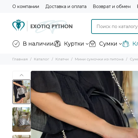
О компании
Доставка и оплата
Возврат и обмен
В наличии
Куртки
Сумки
К
Главная
Каталог
Клатчи
Мини сумочки из питона
Сум