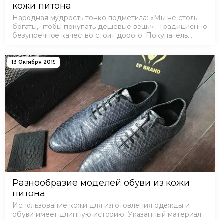
кожи питона
Народная мудрость тонко подметила: «Мы не столь
богаты, чтобы покупать дешевые вещи». Традиционно
безупречное качество стоит дорого. Покупатель
уверен, что вещь оправдывает высокую цену и будет
долго радовать. Изделия и…
13 Октября 2019
Разнообразие моделей обуви из кожи
питона
Использование кожи для изготовления одежды и
обуви имеет длинную историю. Указанный материал