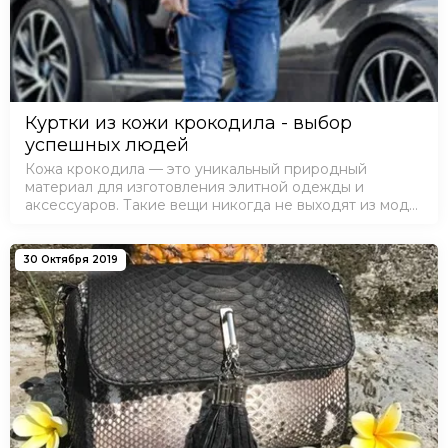
Куртки из кожи крокодила - выбор
успешных людей
Кожа крокодила — это уникальный природный
материал для изготовления элитной одежды и
аксессуаров. Такие вещи никогда не выходят из моды,
подчёркивая статус своего обладателя. Приобретая
эксклюзивный товар, покупатель делает н…
30 Октября 2019