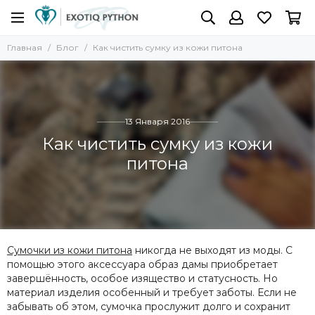
Главная
Блог
Как чистить сумку из кожи питона
13 Января 2016
Как чистить сумку из кожи
питона
Сумочки из кожи питона
никогда не выходят из моды. С
помощью этого аксессуара образ дамы приобретает
завершённость, особое изящество и статусность. Но
материал изделия особенный и требует заботы. Если не
забывать об этом, сумочка прослужит долго и сохранит