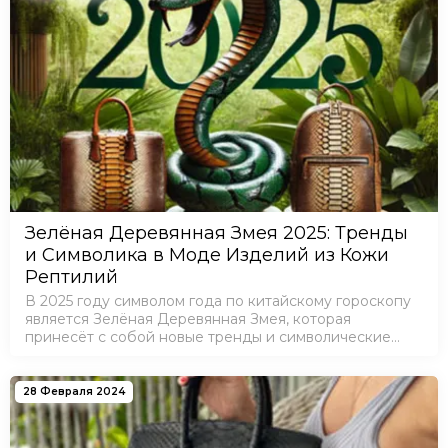
Зелёная Деревянная Змея 2025: Тренды
и Символика в Моде Изделий из Кожи
Рептилий
В 2025 году символом года по китайскому гороскопу
является Зелёная Деревянная Змея, которая
принесёт с собой новые тренды и символические
значения, влияющие на моду, стиль и выбор
аксессуаров. Змея олицетворяет мудрость,
элегантност…
28 Февраля 2024