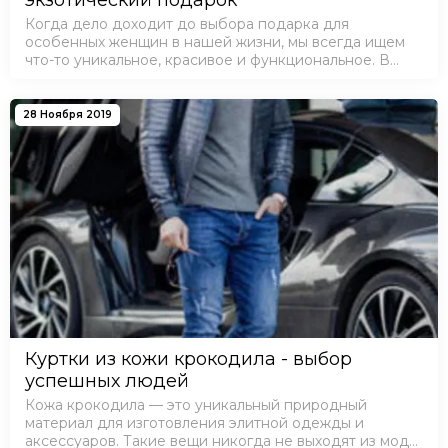
Когда дело доходит до выбора подарка для
особенных женщин в нашей жизни, мы всегда ищем
что-то уникальное, красивое и функциональное. В
этом году для празднования 8 марта, почему бы не
порадовать свою маму, жену, сестру, коллегу или…
28 Ноября 2019
Куртки из кожи крокодила - выбор
успешных людей
Кожа крокодила — это уникальный природный
материал для изготовления элитной одежды и
аксессуаров. Такие вещи никогда не выходят из моды,