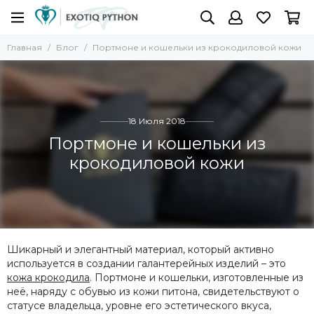
Главная
Блог
Портмоне и кошельки из крокодиловой кожи
18 Июля 2018
Портмоне и кошельки из
крокодиловой кожи
Шикарный и элегантный материал, который активно
используется в создании галантерейных изделий – это
кожа крокодила
. Портмоне и кошельки, изготовленные из
неё, наряду с обувью из кожи питона, свидетельствуют о
статусе владельца, уровне его эстетического вкуса,