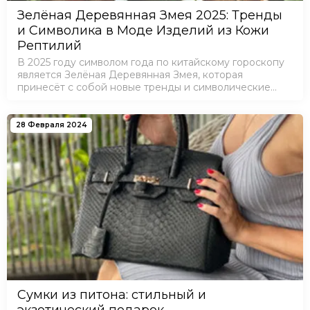
Зелёная Деревянная Змея 2025: Тренды
и Символика в Моде Изделий из Кожи
Рептилий
В 2025 году символом года по китайскому гороскопу
является Зелёная Деревянная Змея, которая
принесёт с собой новые тренды и символические
значения, влияющие на моду, стиль и выбор
аксессуаров. Змея олицетворяет мудрость,
элегантност…
28 Февраля 2024
Сумки из питона: стильный и
экзотический подарок