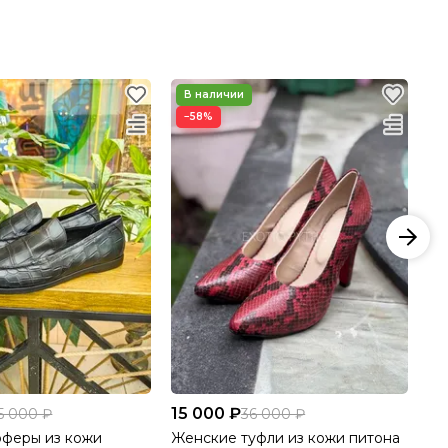
−58%
15 000 ₽
26
5 000 ₽
36 000 ₽
феры из кожи
Женские туфли из кожи питона
Му