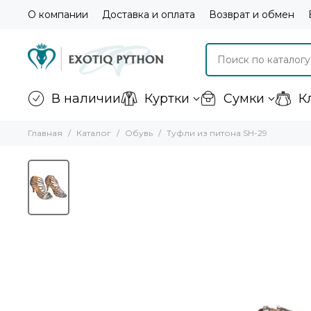
О компании
Доставка и оплата
Возврат и обмен
В наличии
Куртки
Сумки
К
Главная
Каталог
Обувь
Туфли из питона SH-29