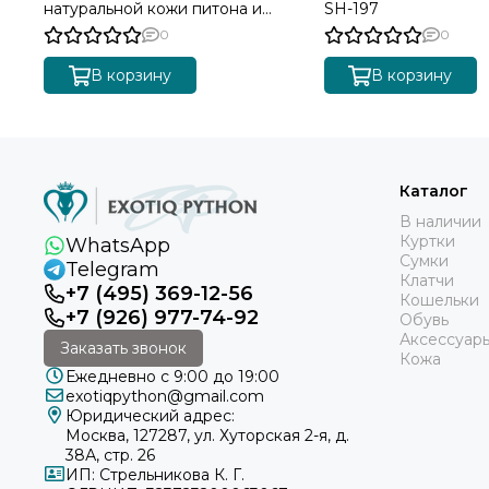
натуральной кожи питона и
SH-197
ягнёнка SH-198
0
0
В корзину
В корзину
Каталог
В наличии
Куртки
WhatsApp
Сумки
Telegram
Клатчи
+7 (495) 369-12-56
Кошельки
+7 (926) 977-74-92
Обувь
Аксессуар
Заказать звонок
Кожа
Ежедневно с 9:00 до 19:00
exotiqpython@gmail.com
Юридический адрес:
Москва, 127287, ул. Хуторская 2-я, д.
38А, стр. 26
ИП: Стрельникова К. Г.