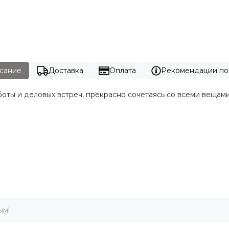
сание
Доставка
Оплата
Рекомендации по
боты и деловых встреч, прекрасно сочетаясь со всеми вещам
ым!