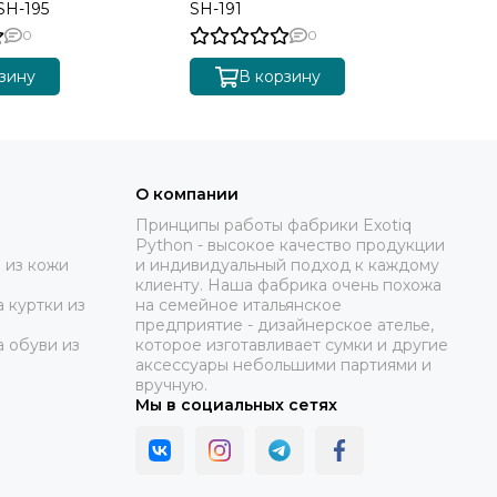
SH-195
SH-191
SH
0
0
зину
В корзину
О компании
Принципы работы фабрики Exotiq
Python - высокое качество продукции
 из кожи
и индивидуальный подход к каждому
клиенту. Наша фабрика очень похожа
 куртки из
на семейное итальянское
предприятие - дизайнерское ателье,
а обуви из
которое изготавливает сумки и другие
аксессуары небольшими партиями и
вручную.
Мы в социальных сетях