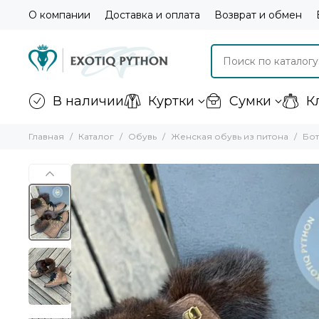
О компании
Доставка и оплата
Возврат и обмен
В наличии
Куртки
Сумки
К
Главная
Каталог
Обувь
Женская обувь из питона
Бот