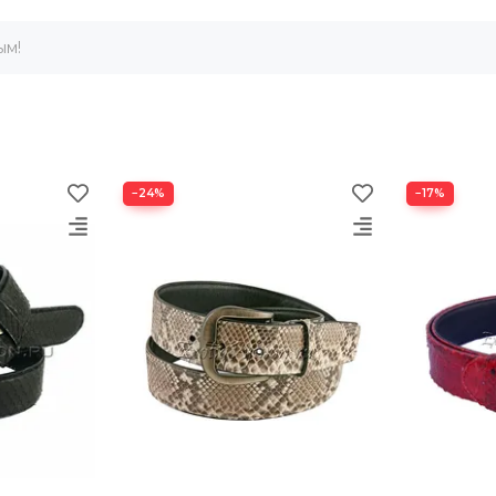
ым!
−24%
−17%