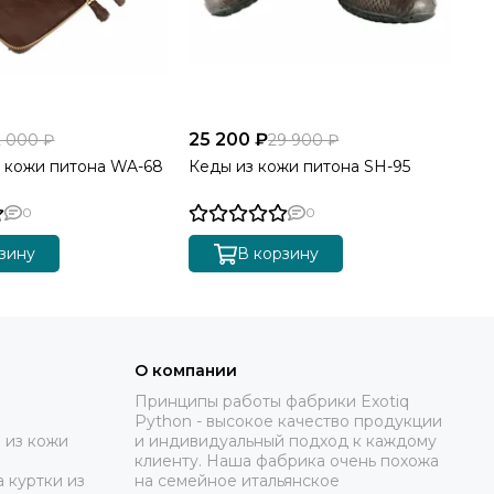
25 200 ₽
82
2 000 ₽
29 900 ₽
 кожи питона WA-68
Кеды из кожи питона SH-95
Ку
ко
0
0
зину
В корзину
О компании
Принципы работы фабрики Exotiq
Python - высокое качество продукции
 из кожи
и индивидуальный подход к каждому
клиенту. Наша фабрика очень похожа
 куртки из
на семейное итальянское