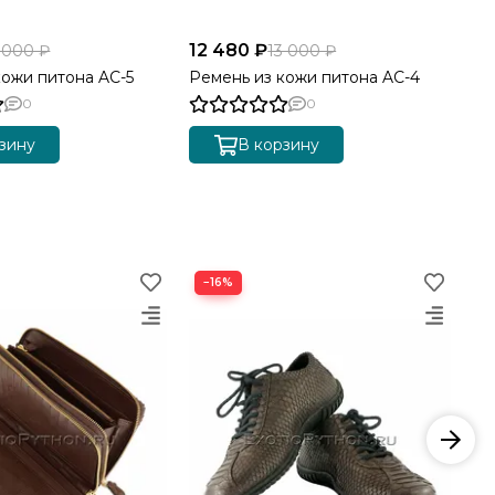
12 480 ₽
12
 000 ₽
13 000 ₽
кожи питона AC-5
Ремень из кожи питона AC-4
Ре
0
0
зину
В корзину
−16%
−