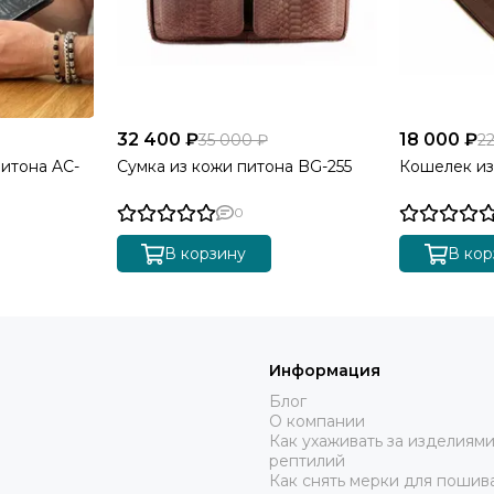
32 400 ₽
18 000 ₽
35 000 ₽
2
питона AC-
Сумка из кожи питона BG-255
Кошелек из
0
В корзину
В кор
Информация
Блог
О компании
Как ухаживать за изделиями
рептилий
Как снять мерки для пошива