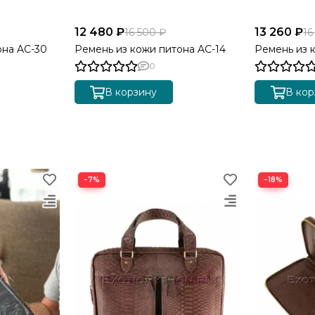
12 480 ₽
13 260 ₽
16 500 ₽
16
она AC-30
Ремень из кожи питона AC-14
Ремень из 
0
В корзину
В кор
−7%
−18%