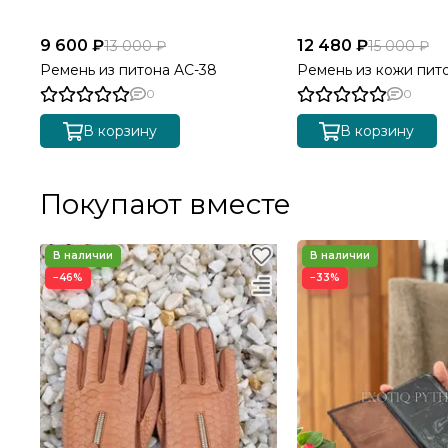
9 600 ₽
12 480 ₽
13 000 ₽
15 000 ₽
Ремень из питона AC-38
Ремень из кожи пит
0
0
В корзину
В корзину
Покупают вместе
−46%
−33%