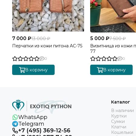
7 000 ₽
5 000 ₽
13 000 ₽
7 500 ₽
Перчатки из кожи питона AC-75
Визитница из кожи 
77
0
0
В корзину
В корзину
Каталог
В наличии
Куртки
WhatsApp
Сумки
Telegram
Клатчи
+7 (495) 369-12-56
Кошельки