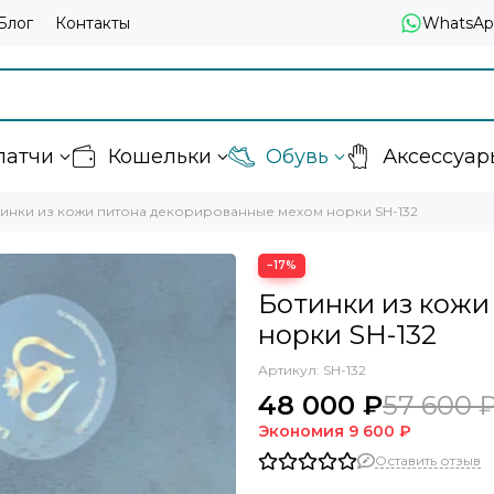
Блог
Контакты
WhatsAp
латчи
Кошельки
Обувь
Аксессуар
инки из кожи питона декорированные мехом норки SH-132
−17%
Ботинки из кожи
норки SH-132
Артикул:
SH-132
48 000 ₽
57 600 
Экономия
9 600 ₽
Оставить отзыв