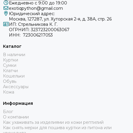
Ежедневно с 9:00 до 19:00
exotiqpython@gmail.com
Юридический адрес:
Москва, 127287, ул. Хуторская 2-я, д. 38А, стр. 26
ИП: Стрельникова К. Г.
ОГРНИП: 323723200063067
ИНН: 723006217053
Каталог
В наличии
Куртки
Сумки
Клатчи
Кошельки
Обувь
Аксессуары
Кожа
Информация
Блог
О компании
Как ухаживать за изделиями из кожи рептилий
Как снять мерки для пошива куртки из питона или