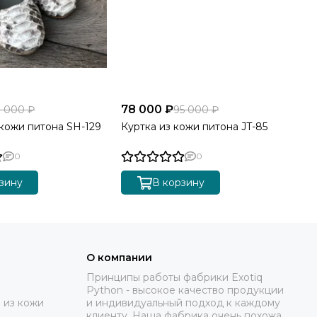
78 000 ₽
8 000 ₽
95 000 ₽
 кожи питона SH-129
Куртка из кожи питона JT-85
0
0
зину
В корзину
О компании
Принципы работы фабрики Exotiq
Python - высокое качество продукции
 из кожи
и индивидуальный подход к каждому
клиенту. Наша фабрика очень похожа