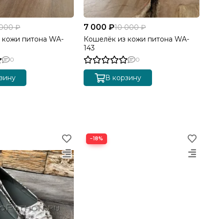
7 000 ₽
7 
 000 ₽
10 000 ₽
 кожи питона WA-
Кошелёк из кожи питона WA-
Же
143
пи
0
0
зину
В корзину
−18%