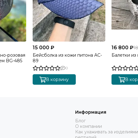
15 000 ₽
16 800 ₽
1
жно-розовая
Бейсболка из кожи питона AC-
Балетки из
ем BG-485
89
0
В корзину
В кор
Информация
Блог
О компании
Как ухаживать за изделиями
рептилий