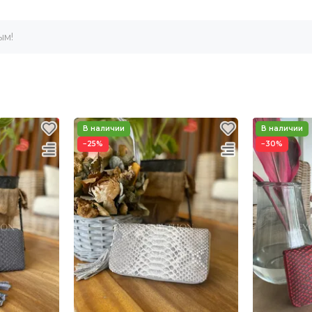
ым!
−25%
−30%