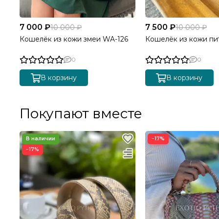
7 000 ₽
7 500 ₽
10 000 ₽
10 000 ₽
Кошелёк из кожи змеи WA-126
Кошелёк из кожи пи
0
0
В корзину
В корзину
Покупают вместе
−17%
−17%