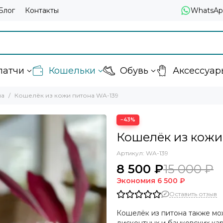
Блог
Контакты
WhatsAp
латчи
Кошельки
Обувь
Аксессуар
на
Кошелёк из кожи питона WA-139
−43%
Кошелёк из кожи
Артикул:
WA-139
8 500 ₽
15 000 ₽
Экономия
6 500 ₽
Оставить отзыв
Кошелёк из питона также мо