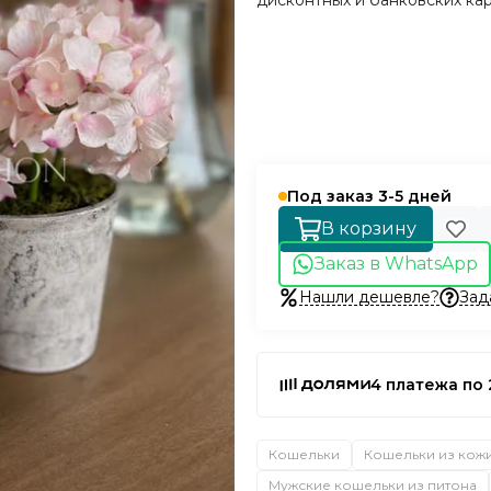
дисконтных и банковских кар
Под заказ 3-5 дней
В корзину
Заказ в WhatsApp
Нашли дешевле?
Зад
4 платежа по 
Кошельки
Кошельки из кож
Мужские кошельки из питона