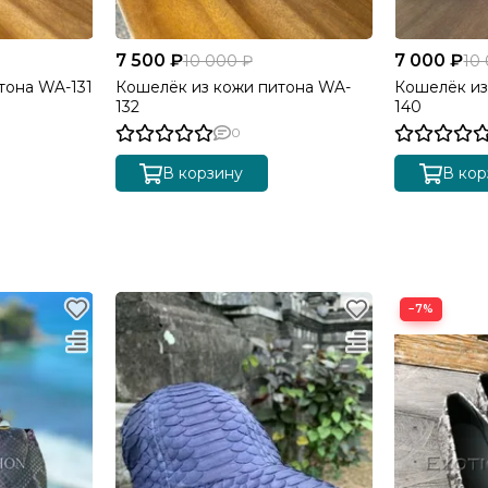
7 500 ₽
7 000 ₽
10 000 ₽
10
тона WA-131
Кошелёк из кожи питона WA-
Кошелёк из
132
140
0
В корзину
В кор
−7%