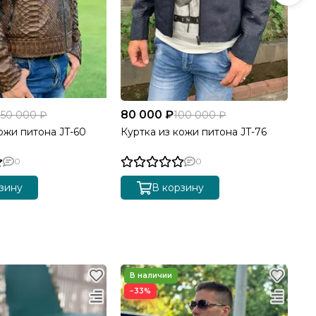
80 000 ₽
85
150 000 ₽
100 000 ₽
ожи питона JT-60
Куртка из кожи питона JT-76
Му
JT
0
0
зину
В корзину
−33%