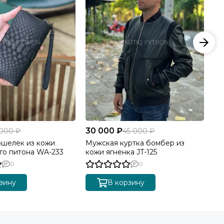
30 000 ₽
22
 000 ₽
45 000 ₽
шелек из кожи
Мужская куртка бомбер из
Ку
го питона WA-233
кожи ягненка JT-125
ко
0
0
зину
В корзину