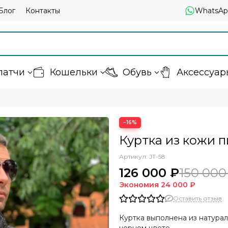
Блог
Контакты
WhatsAp
латчи
Кошельки
Обувь
Аксессуар
−16%
Куртка из кожи п
Артикул:
JT-58
126 000 ₽
150 000
Экономия
24 000 ₽
Оставить отзыв
Куртка выполнена из натура