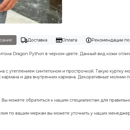
сание
Доставка
Оплата
Рекомендации по
итона Dragon Python в черном цвете. Данный вид кожи отли
на с утеплением синтепоном и прострочкой. Такую куртку м
х кармана и два внутренних кармана. Декоративные молнии п
Вы можете обратиться к нашим специалистам для правильног
делия по вашим меркам вы можете уточнить у наших менедже