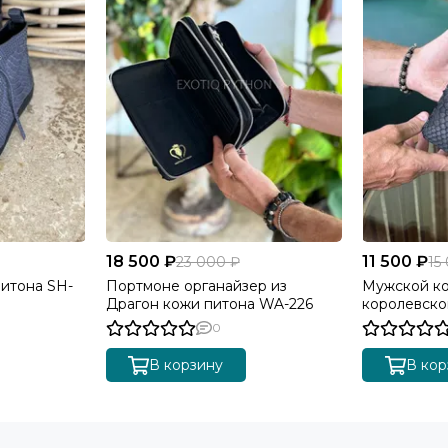
18 500 ₽
11 500 ₽
23 000 ₽
15
питона SH-
Портмоне органайзер из
Мужской ко
Драгон кожи питона WA-226
королевско
0
В корзину
В кор