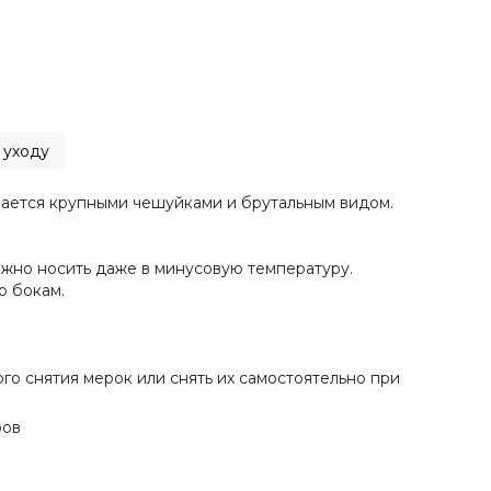
 уходу
чается крупными чешуйками и брутальным видом.
ожно носить даже в минусовую температуру.
о бокам.
о снятия мерок или снять их самостоятельно при
ров