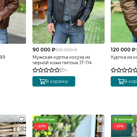
90 000 ₽
120 000 ₽
120 000 ₽
-89
Мужская куртка косуха из
Куртка из к
черной кожи питона JT-114
0
В корзину
В кор
−20%
−23%