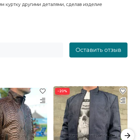
м куртку другими деталями, сделав изделие
Оставить отзыв
−20%
−