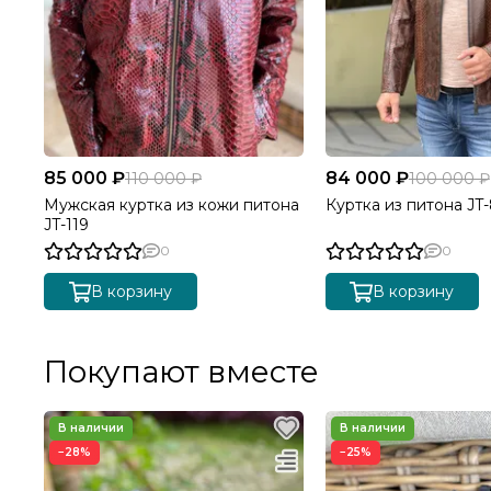
85 000 ₽
84 000 ₽
110 000 ₽
100 000 ₽
Мужская куртка из кожи питона
Куртка из питона JT
JT-119
0
0
В корзину
В корзину
Покупают вместе
−28%
−25%