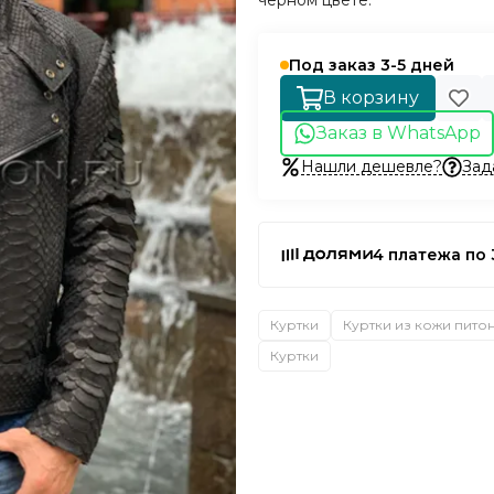
черном цвете.
Под заказ 3-5 дней
В корзину
Заказ в WhatsApp
Нашли дешевле?
Зад
4 платежа по 
Куртки
Куртки из кожи пито
Куртки