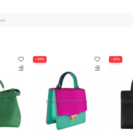
ым!
−26%
−25%