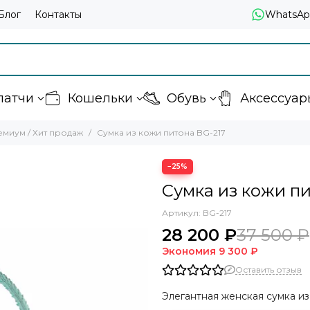
Блог
Контакты
WhatsAp
латчи
Кошельки
Обувь
Аксессуар
миум / Хит продаж
Сумка из кожи питона BG-217
−25%
Сумка из кожи пи
Артикул:
BG-217
28 200 ₽
37 500 ₽
Экономия
9 300 ₽
Оставить отзыв
Элегантная женская сумка и