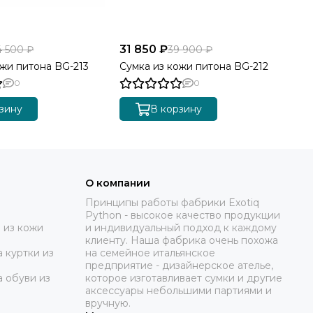
31 850 ₽
26
4 500 ₽
39 900 ₽
ожи питона BG-213
Сумка из кожи питона BG-212
Су
0
0
зину
В корзину
О компании
Принципы работы фабрики Exotiq
Python - высокое качество продукции
 из кожи
и индивидуальный подход к каждому
клиенту. Наша фабрика очень похожа
 куртки из
на семейное итальянское
предприятие - дизайнерское ателье,
а обуви из
которое изготавливает сумки и другие
аксессуары небольшими партиями и
вручную.