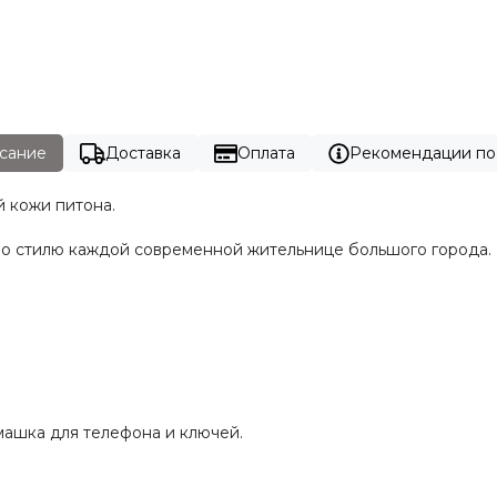
сание
Доставка
Оплата
Рекомендации по
й кожи питона.
по стилю каждой современной жительнице большого города.
рмашка для телефона и ключей.