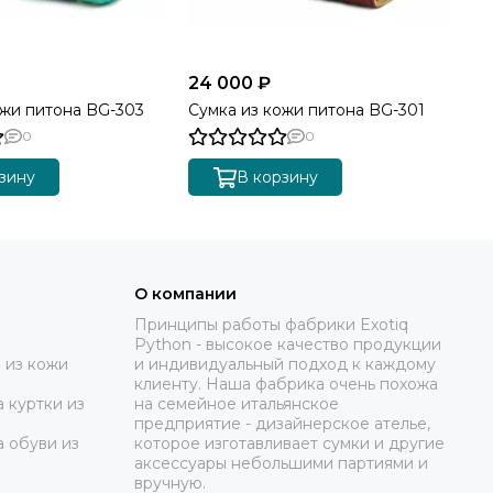
24 000 ₽
17
ожи питона BG-303
Сумка из кожи питона BG-301
Су
0
0
зину
В корзину
О компании
Принципы работы фабрики Exotiq
Python - высокое качество продукции
 из кожи
и индивидуальный подход к каждому
клиенту. Наша фабрика очень похожа
 куртки из
на семейное итальянское
предприятие - дизайнерское ателье,
а обуви из
которое изготавливает сумки и другие
аксессуары небольшими партиями и
вручную.