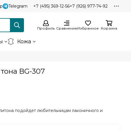
p
Telegram
+7 (495) 369-12-56
+7 (926) 977-74-92
Профиль
Сравнение
Избранное
Корзина
ы
Кожа
итона BG-307
 питона подойдет любительницам лаконичного и