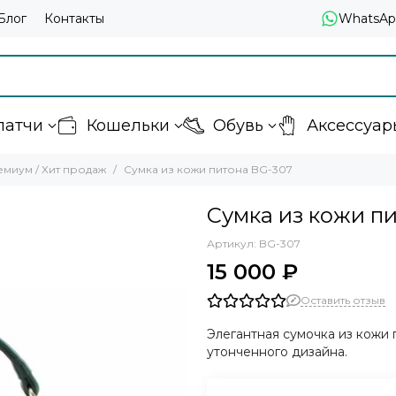
Блог
Контакты
WhatsAp
латчи
Кошельки
Обувь
Аксессуар
миум / Хит продаж
Сумка из кожи питона BG-307
Сумка из кожи п
Артикул:
BG-307
15 000 ₽
Оставить отзыв
Элегантная сумочка из кожи
утонченного дизайна.