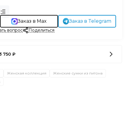
Заказ в Max
Заказ в Telegram
ать вопрос
Поделиться
3 750 ₽
а
Женская коллекция
Женские сумки из питона
ж