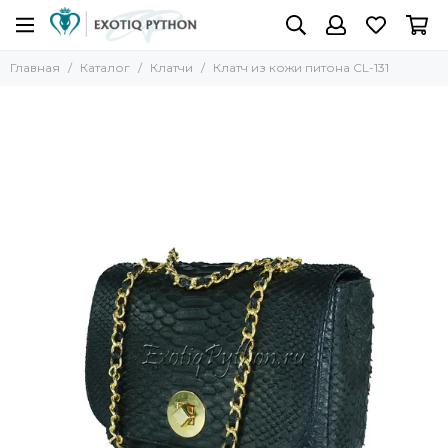
Главная
Каталог
Клатчи
Клатч из кожи питона CL-131