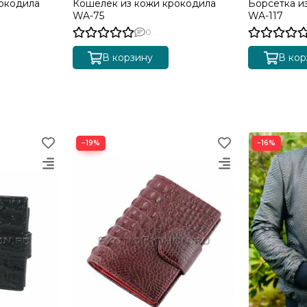
окодила
Кошелек из кожи крокодила
Борсетка и
WA-75
WA-117
0
В корзину
В кор
−19%
−16%