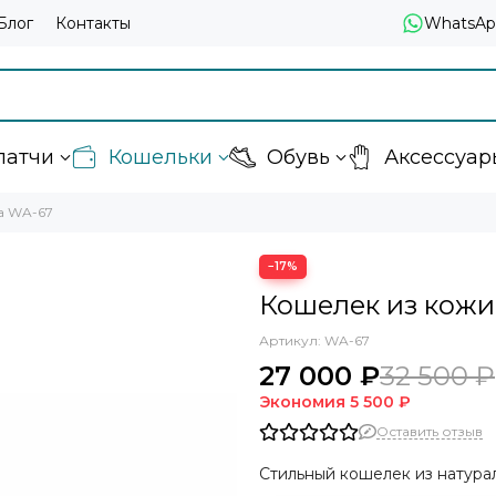
Блог
Контакты
WhatsAp
латчи
Кошельки
Обувь
Аксессуар
а WA-67
−17%
Кошелек из кожи
Артикул:
WA-67
27 000 ₽
32 500 ₽
Экономия
5 500 ₽
Оставить отзыв
Стильный кошелек из натура