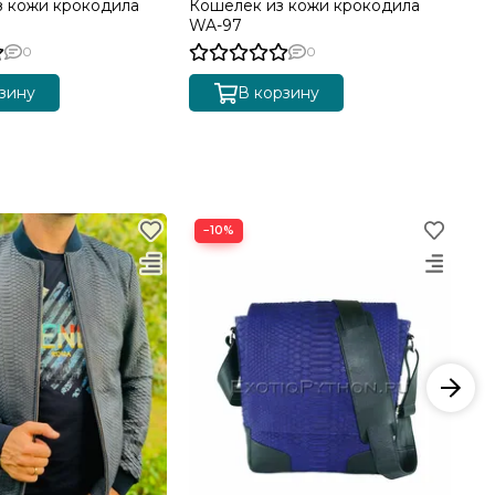
з кожи крокодила
Кошелек из кожи крокодила
Ко
WA-97
WA
0
0
зину
В корзину
−10%