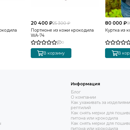
20 400 ₽
80 000 ₽
25 300 ₽
9
окодила
Портмоне из кожи крокодила
Куртка из к
WA-74
0
В корзину
В кор
Информация
Блог
О компании
Как ухаживать за изделиями
рептилий
Как снять мерки для пошива
питона или крокодила
ы
Как снять мерки для пошив
питона или крокодила