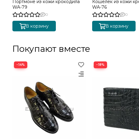
Портмоне из кожи крокодила
Кошелек из кожи кр
WA-79
WA-76
0
0
В корзину
В корзину
Покупают вместе
−14%
−18%