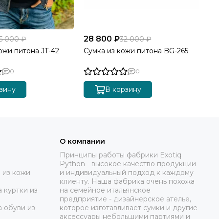
28 800 ₽
32
5 000 ₽
32 000 ₽
ожи питона JT-42
Сумка из кожи питона BG-265
Му
SH
0
0
зину
В корзину
О компании
Принципы работы фабрики Exotiq
Python - высокое качество продукции
 из кожи
и индивидуальный подход к каждому
клиенту. Наша фабрика очень похожа
 куртки из
на семейное итальянское
предприятие - дизайнерское ателье,
а обуви из
которое изготавливает сумки и другие
аксессуары небольшими партиями и