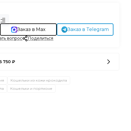
Заказ в Max
Заказ в Telegram
ать вопрос
Поделиться
6 750 ₽
ия
Кошельки из кожи крокодила
ла
Кошельки и портмоне