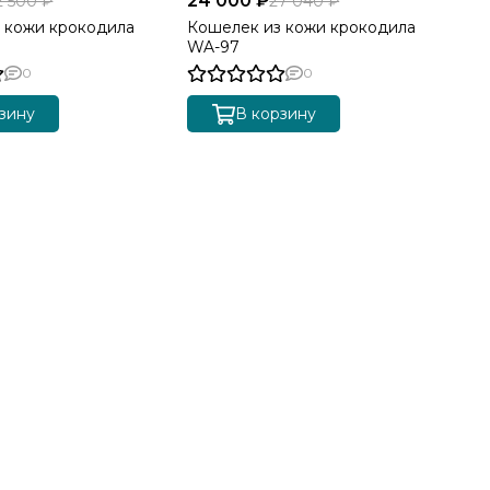
24 000 ₽
26
2 500 ₽
27 040 ₽
 кожи крокодила
Кошелек из кожи крокодила
Ко
WA-97
WA
0
0
зину
В корзину