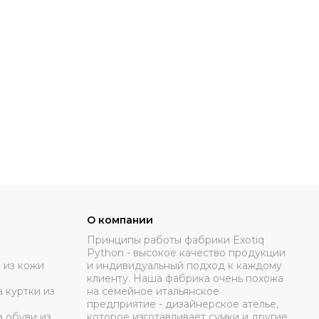
О компании
Принципы работы фабрики Exotiq
Python - высокое качество продукции
 из кожи
и индивидуальный подход к каждому
клиенту. Наша фабрика очень похожа
 куртки из
на семейное итальянское
предприятие - дизайнерское ателье,
а обуви из
которое изготавливает сумки и другие