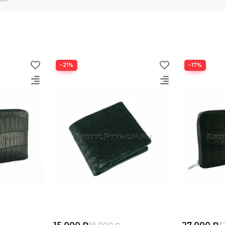
−21%
−17%