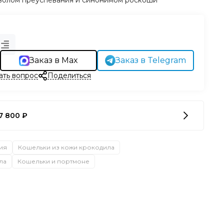
мволом преуспевания и синонимом роскоши
Заказ в Max
Заказ в Telegram
ать вопрос
Поделиться
7 800 ₽
ия
Кошельки из кожи крокодила
ла
Кошельки и портмоне