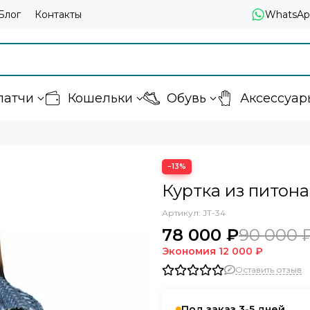
Блог
Контакты
WhatsAp
латчи
Кошельки
Обувь
Аксессуар
−13%
Куртка из питона
Артикул:
JT-34
78 000 ₽
90 000 
Экономия
12 000 ₽
Оставить отзыв
Под заказ 3-5 дней