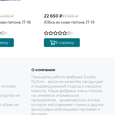
22 650 ₽
23
5 000 ₽
27 500 ₽
ожи питона JT-18
Юбка из кожи питона JT-19
Юб
0
0
зину
В корзину
О компании
Принципы работы фабрики Exotiq
Python - высокое качество продукции
 из кожи
и индивидуальный подход к каждому
клиенту. Наша фабрика очень похожа
 куртки из
на семейное итальянское
предприятие - дизайнерское ателье,
а обуви из
которое изготавливает сумки и другие
аксессуары небольшими партиями и
вручную.