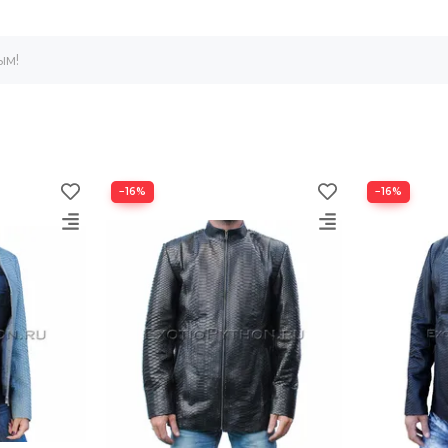
ым!
−16%
−16%