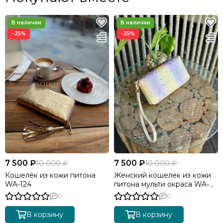
Выбор цвета кожи рептилии
(в нашей коллекции
более 300 оттенков, мы отправим вам фото и видео
кожи на согласование);
−25%
−25%
Разработка индивидуальных лекал
(учитываем все
особенности фигуры клиента и изготавливаем
индивидуальные выкройки на основе итальянских
лекал. Адаптированные выкройки хранятся в нашей
базе, что экономит время на будущих заказах)
Пошив и персонализация
(обычно пошив питоновой
куртки занимает 5-7 дней. По вашему желанию мы
дополним куртку другими деталями, сделав изделие
эксклюзивным)
7 500 ₽
7 500 ₽
10 000 ₽
10 000 ₽
Кошелёк из кожи питона
Женский кошелек из кожи
WA-124
питона мульти окраса WA-
216
0
0
В корзину
В корзину