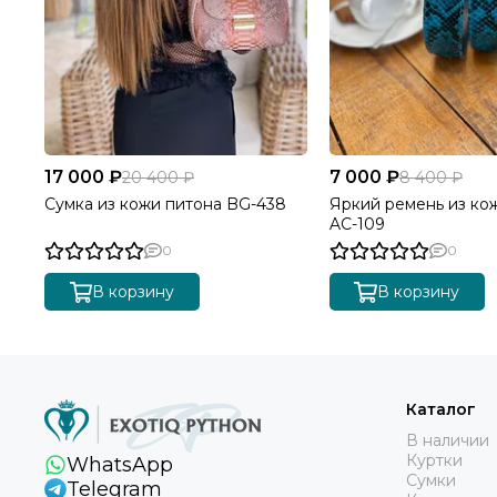
17 000 ₽
7 000 ₽
20 400 ₽
8 400 ₽
Сумка из кожи питона BG-438
Яркий ремень из ко
AC-109
0
0
В корзину
В корзину
Каталог
В наличии
Куртки
WhatsApp
Сумки
Telegram