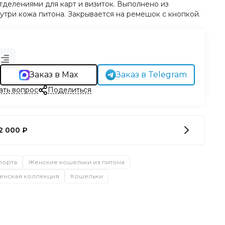
тделениями для карт и визиток. Выполнено из
утри кожа питона. Закрывается на ремешок с кнопкой.
Заказ в Max
Заказ в Telegram
ать вопрос
Поделиться
2 000 ₽
порта
Женские кошельки из питона
енская коллекция
Кошельки