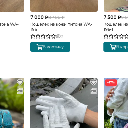
7 000 ₽
7 500 ₽
8 400 ₽
9 
тона WA-
Кошелек из кожи питона WA-
Кошелек из
196
196-1
0
В корзину
В кор
−17%