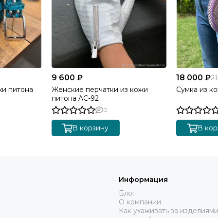
9 600 ₽
18 000 ₽
2
жи питона
Женские перчатки из кожи
Сумка из к
питона AC-92
0
В корзину
В кор
Информация
Блог
О компании
Как ухаживать за изделиями