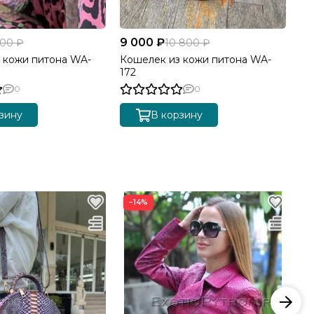
9 000 ₽
000 ₽
10 800 ₽
 кожи питона WA-
Кошелек из кожи питона WA-
172
0
0
зину
В корзину
−14%