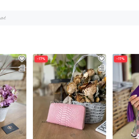
ым!
−17%
−17%