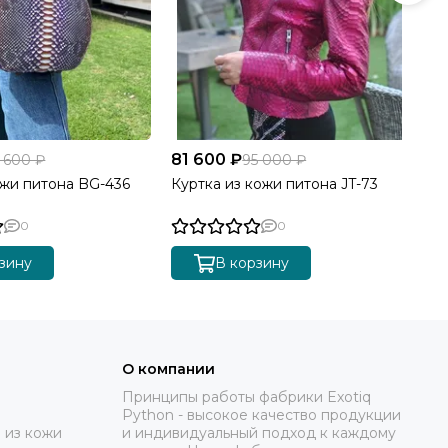
81 600 ₽
17
1 600 ₽
95 000 ₽
ожи питона BG-436
Куртка из кожи питона JT-73
Су
0
0
зину
В корзину
О компании
Принципы работы фабрики Exotiq
Python - высокое качество продукции
 из кожи
и индивидуальный подход к каждому