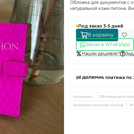
Обложка для документов с о
натуральной кожи питона. Вн
Под заказ 3-5 дней
В корзину
Заказ в WhatsApp
Нашли дешевле?
Зад
4 платежа по 
Кошельки
Обложки для пас
Кошельки из кожи питона
Ж