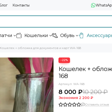
Блог
Контакты
WhatsAp
латчи
Кошельки
Обувь
Аксессуар
Кошелек + обложка для документов и карт WA-168
−22%
Кошелек + облож
168
Артикул:
WA-168
8 000 ₽
10 200 ₽
Экономия
2 200 ₽
Оставить отзыв