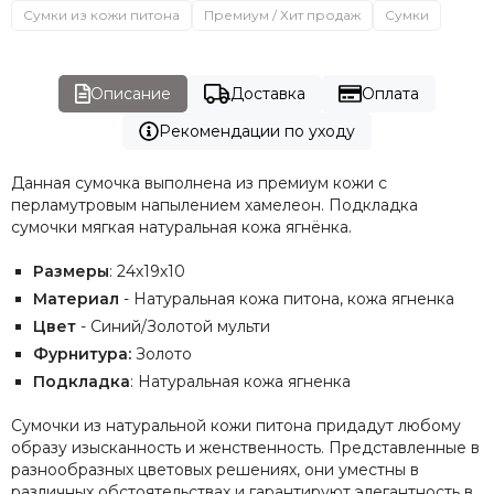
Сумки из кожи питона
Премиум / Хит продаж
Сумки
Описание
Доставка
Оплата
Рекомендации по уходу
Данная сумочка выполнена из премиум кожи с
перламутровым напылением хамелеон. Подкладка
сумочки мягкая натуральная кожа ягнёнка.
Размеры
: 24х19х10
Материал
- Натуральная кожа питона, кожа ягненка
Цвет
- Синий/Золотой мульти
Фурнитура:
Золото
Подкладка
: Натуральная кожа ягненка
Сумочки из натуральной кожи питона придадут любому
образу изысканность и женственность. Представленные в
разнообразных цветовых решениях, они уместны в
различных обстоятельствах и гарантируют элегантность в