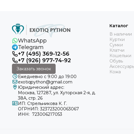
Каталог
В наличии
Куртки
WhatsApp
Сумки
Telegram
Клатчи
+7 (495) 369-12-56
Кошельки
+7 (926) 977-74-92
Обувь
Аксессуар
Заказать звонок
Кожа
Ежедневно с 9:00 до 19:00
exotiqpython@gmail.com
Юридический адрес:
Москва, 127287, ул. Хуторская 2-я, д.
38А, стр. 26
ИП: Стрельникова К. Г.
ОГРНИП: 323723200063067
ИНН: 723006217053