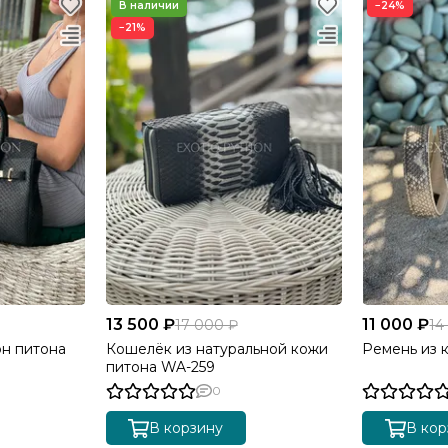
−24%
−21%
13 500 ₽
11 000 ₽
17 000 ₽
14
он питона
Кошелёк из натуральной кожи
Ремень из 
питона WA-259
0
В корзину
В кор