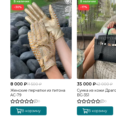
−30%
−17%
8 000 ₽
35 000 ₽
11 500 ₽
42 000 ₽
Женские перчатки из питона
Сумка из кожи Драг
AC-79
BG-351
0
0
В корзину
В корзину