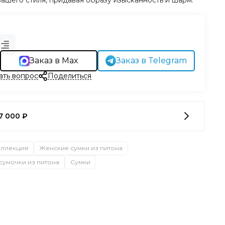
шего стиля, придавая образу изысканность и шарм.
Заказ в Max
Заказ в Telegram
ать вопрос
Поделиться
7 000 ₽
оллекция
Женские сумки из питона
сумочки из питона
Сумки