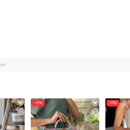
ым!
−17%
−17%