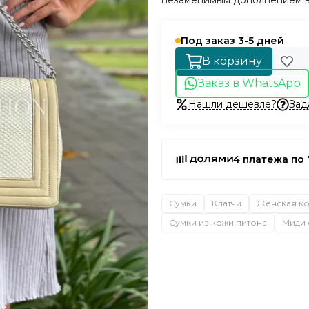
незаменимым дополнением ва
Под заказ 3-5 дней
В корзину
Заказ в WhatsApp
Нашли дешевле?
Зад
4 платежа по 
Сумки
Клатчи
Женская к
Сумки из кожи питона
Миди 