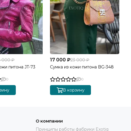
17 000 ₽
5 000 ₽
23 000 ₽
ожи питона JT-73
Сумка из кожи питона BG-348
0
0
зину
В корзину
О компании
Принципы работы фабрики Exotiq