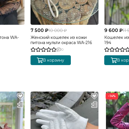
7 500 ₽
9 600 ₽
10 000 ₽
11 
тона WA-
Женский кошелек из кожи
Кошелек из
питона мульти окраса WA-216
194
0
В корзину
В кор
−14%