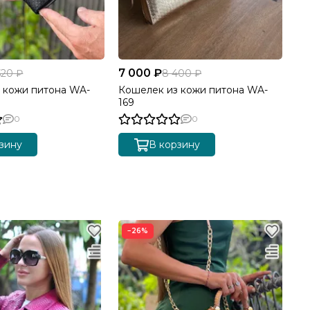
7 000 ₽
7 
520 ₽
8 400 ₽
 кожи питона WA-
Кошелек из кожи питона WA-
Ко
169
21
0
0
зину
В корзину
−26%