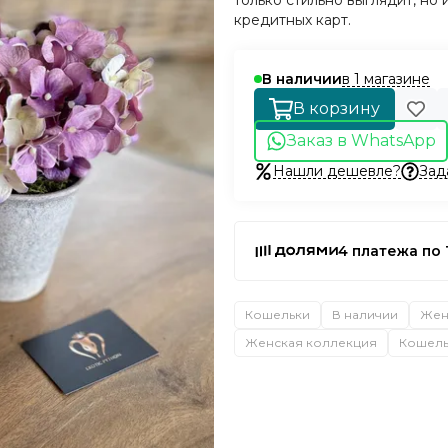
только стильно выглядит, но 
кредитных карт.
в 1 магазине
В наличии
В корзину
Заказ в WhatsApp
Нашли дешевле?
Зад
4 платежа по 
Кошельки
В наличии
Жен
Женская коллекция
Кошель