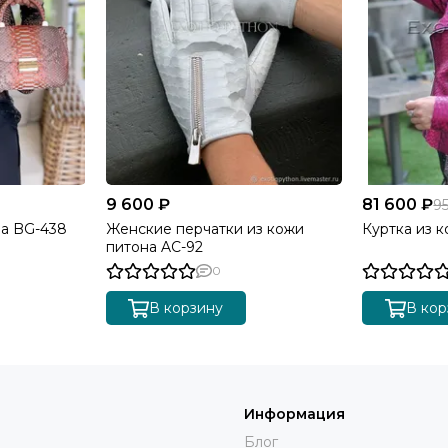
9 600 ₽
81 600 ₽
9
на BG-438
Женские перчатки из кожи
Куртка из к
питона AC-92
0
В корзину
В кор
Информация
Блог