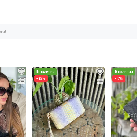
ым!
−25%
−17%