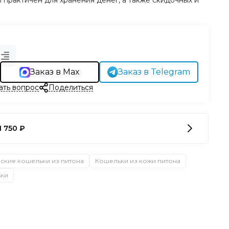
и практичен для хранения денег, а также скидочных и
Заказ в Max
Заказ в Telegram
ать вопрос
Поделиться
1 750 ₽
ские кошельки из питона
Кошельки из кожи питона
ки