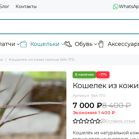
Блог
Контакты
WhatsAp
латчи
Кошельки
Обувь
Аксессуар
на
Кошелек из кожи питона WA-170
−17%
Кошелек из кожи
Артикул:
WA-170
7 000 ₽
8 400 ₽
Экономия
1 400 ₽
Оставить отзыв
Кошелёк из натуральной кож