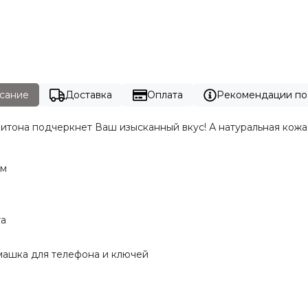
сание
Доставка
Оплата
Рекомендации по
итона подчеркнет Ваш изысканный вкус! А натуральная кожа,
см
та
армашка для телефона и ключей