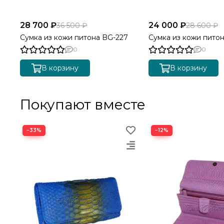
28 700 ₽
24 000 ₽
36 500 ₽
28 600 ₽
Сумка из кожи питона BG-227
Сумка из кожи питон
0
0
В корзину
В корзину
Покупают вместе
−33%
−12%