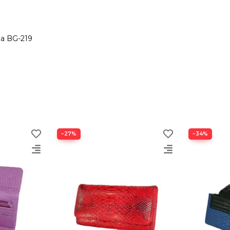
а BG-219
−27%
−34%