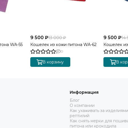
9 500 ₽
9 500 ₽
13 000 ₽
14 
тона WA-55
Кошелек из кожи питона WA-62
Кошелек из
0
В корзину
В кор
Информация
Блог
О компании
Как ухаживать за изделиями
рептилий
Как снять мерки для пошива
питона или крокодила