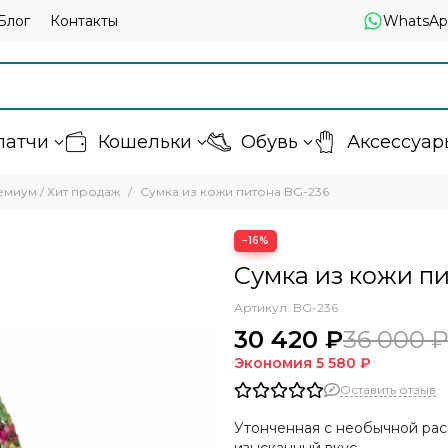
Блог
Контакты
WhatsAp
латчи
Кошельки
Обувь
Аксессуар
миум / Хит продаж
Сумка из кожи питона BG-236
−16%
Сумка из кожи п
Артикул:
BG-236
30 420 ₽
36 000 
Экономия
5 580 ₽
Оставить отзыв
Утонченная с необычной рас