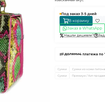
изысканный вкус
Под заказ 3-5 дней
В корзину
Заказ в WhatsApp
Нашли дешевле?
Зад
4 платежа по 
Сумки
Сумки из кожи питон
Сумки
Премиум / Хит прода