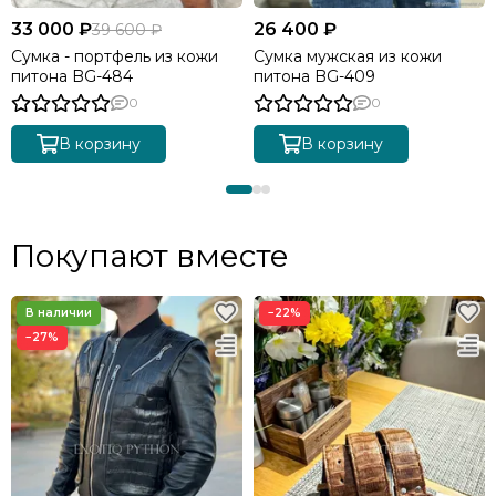
33 000 ₽
26 400 ₽
39 600 ₽
Cумка - портфель из кожи
Сумка мужская из кожи
питона BG-484
питона BG-409
0
0
В корзину
В корзину
Покупают вместе
−22%
−27%