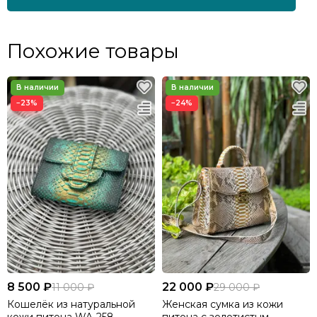
Похожие товары
−23%
−24%
8 500 ₽
22 000 ₽
11 000 ₽
29 000 ₽
Кошелёк из натуральной
Женская сумка из кожи
кожи питона WA-258
питона с золотистым