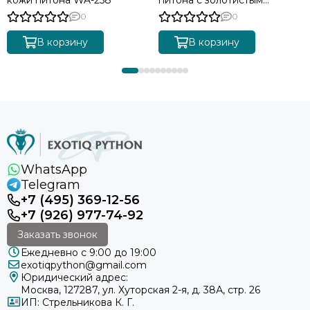
градиентом BG-511
0
0
В корзину
В корзину
WhatsApp
Telegram
+7 (495) 369-12-56
+7 (926) 977-74-92
Заказать звонок
Ежедневно с 9:00 до 19:00
exotiqpython@gmail.com
Юридический адрес:
Москва, 127287, ул. Хуторская 2-я, д. 38А, стр. 26
ИП: Стрельникова К. Г.