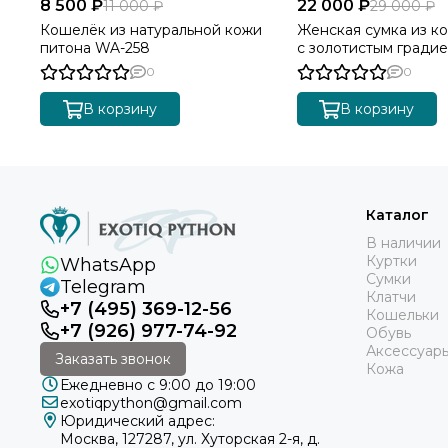
8 500 ₽
22 000 ₽
11 000 ₽
29 000 ₽
Кошелёк из натуральной кожи
Женская сумка из к
питона WA-258
с золотистым градие
0
0
В корзину
В корзину
Каталог
В наличии
Куртки
WhatsApp
Сумки
Telegram
Клатчи
+7 (495) 369-12-56
Кошельки
+7 (926) 977-74-92
Обувь
Аксессуар
Заказать звонок
Кожа
Ежедневно с 9:00 до 19:00
exotiqpython@gmail.com
Юридический адрес:
Москва, 127287, ул. Хуторская 2-я, д.