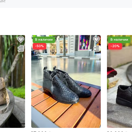
ым!
−50%
−20%