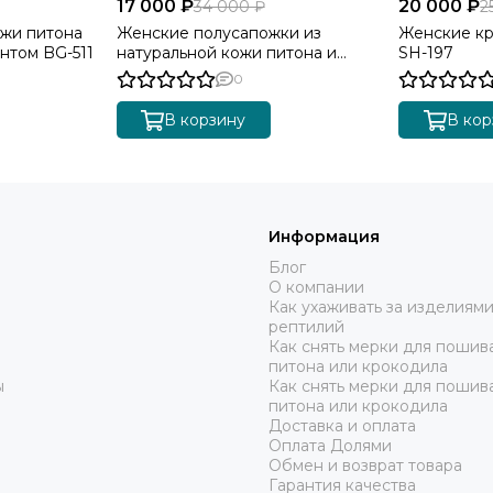
17 000 ₽
20 000 ₽
34 000 ₽
2
ожи питона
Женские полусапожки из
Женские кр
нтом BG-511
натуральной кожи питона и
SH-197
ягнёнка SH-198
0
В корзину
В кор
Информация
Блог
О компании
Как ухаживать за изделиями
рептилий
Как снять мерки для пошива
питона или крокодила
ы
Как снять мерки для пошив
питона или крокодила
Доставка и оплата
Оплата Долями
Обмен и возврат товара
Гарантия качества