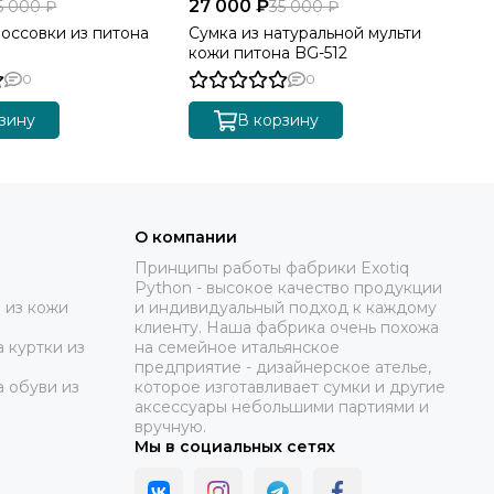
27 000 ₽
15
5 000 ₽
35 000 ₽
оссовки из питона
Сумка из натуральной мульти
Же
кожи питона BG-512
SH
0
0
зину
В корзину
О компании
Принципы работы фабрики Exotiq
Python - высокое качество продукции
 из кожи
и индивидуальный подход к каждому
клиенту. Наша фабрика очень похожа
 куртки из
на семейное итальянское
предприятие - дизайнерское ателье,
а обуви из
которое изготавливает сумки и другие
аксессуары небольшими партиями и
вручную.
Мы в социальных сетях