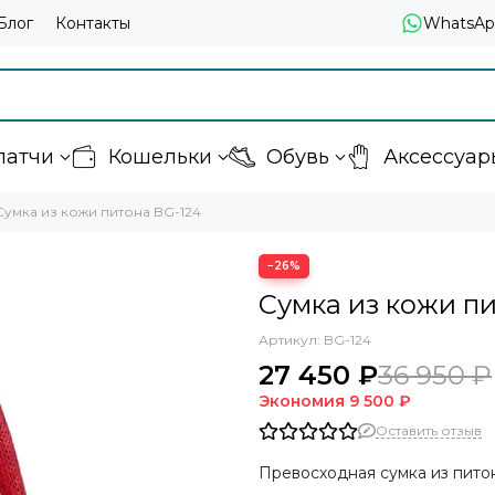
Блог
Контакты
WhatsAp
латчи
Кошельки
Обувь
Аксессуар
Сумка из кожи питона BG-124
−26%
Сумка из кожи пи
Артикул:
BG-124
27 450 ₽
36 950 ₽
Экономия
9 500 ₽
Оставить отзыв
Превосходная сумка из питон