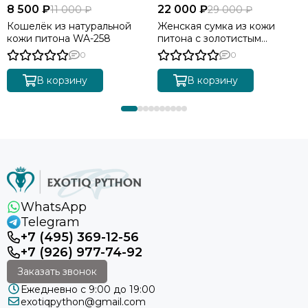
8 500 ₽
22 000 ₽
11 000 ₽
29 000 ₽
Кошелёк из натуральной
Женская сумка из кожи
кожи питона WA-258
питона с золотистым
градиентом BG-511
0
0
В корзину
В корзину
WhatsApp
Telegram
+7 (495) 369-12-56
+7 (926) 977-74-92
Заказать звонок
Ежедневно с 9:00 до 19:00
exotiqpython@gmail.com