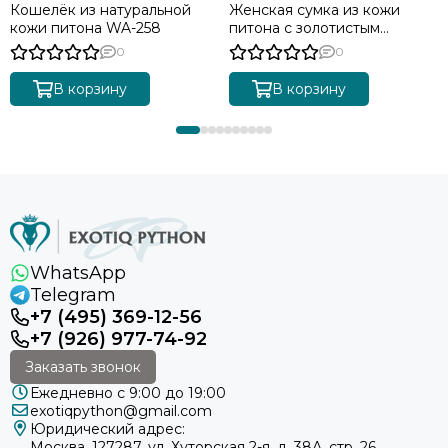
Кошелёк из натуральной
Женская сумка из кожи
кожи питона WA-258
питона с золотистым
градиентом BG-511
0
0
В корзину
В корзину
WhatsApp
Telegram
+7 (495) 369-12-56
+7 (926) 977-74-92
Заказать звонок
Ежедневно с 9:00 до 19:00
exotiqpython@gmail.com
Юридический адрес:
Москва, 127287, ул. Хуторская 2-я, д. 38А, стр. 26