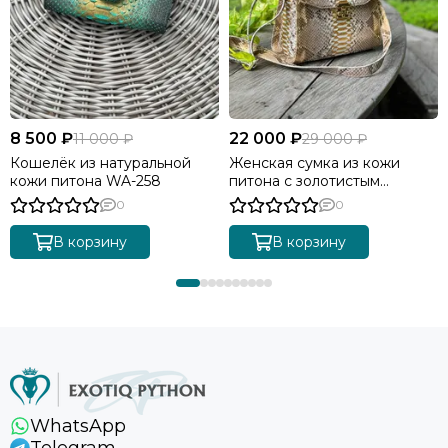
8 500 ₽
22 000 ₽
11 000 ₽
29 000 ₽
Кошелёк из натуральной
Женская сумка из кожи
кожи питона WA-258
питона с золотистым
градиентом BG-511
0
0
В корзину
В корзину
WhatsApp