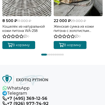
8 500 ₽
22 000 ₽
11 000 ₽
29 000 ₽
Кошелёк из натуральной
Женская сумка из кожи
кожи питона WA-258
питона с золотистым
градиентом BG-511
0
0
В корзину
В корзину
WhatsApp
Telegram
+7 (495) 369-12-56
+7 (926) 977-74-92